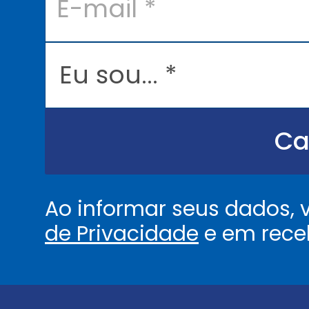
m
a
i
l
E
*
u
s
o
u
.
.
Ca
.
.
*
Ao informar seus dados,
de Privacidade
e em rece