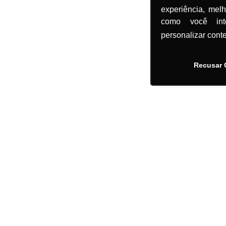
experiência, mel
como você in
personalizar cont
Recusar 