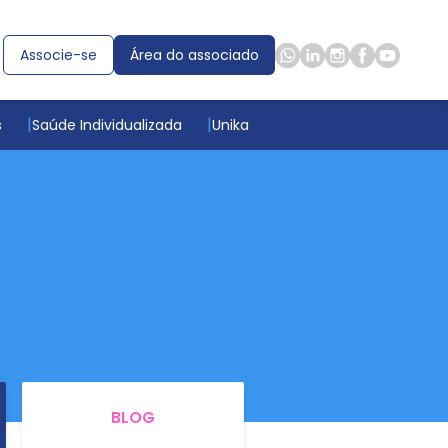
Associe-se
Área do associado
s
Saúde Individualizada
Unika
BLOG