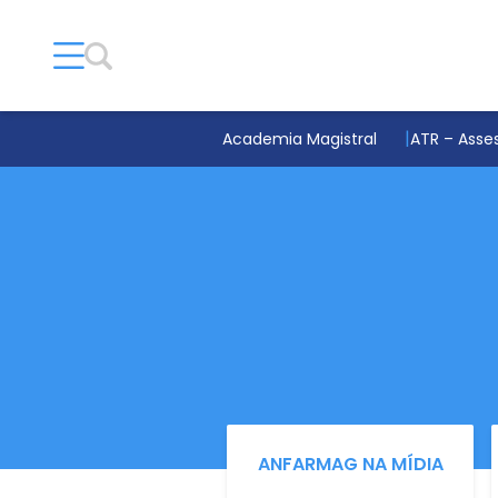
Academia Magistral
ATR – Asses
ANFARMAG NA MÍDIA