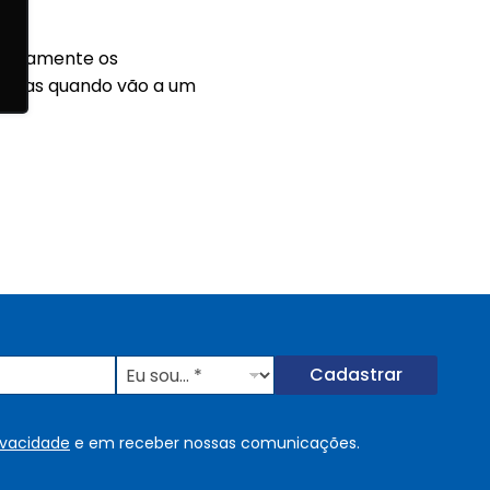
itivamente os
 delas quando vão a um
E
Cadastrar
u
s
o
rivacidade
e em receber nossas comunicações.
u
.
.