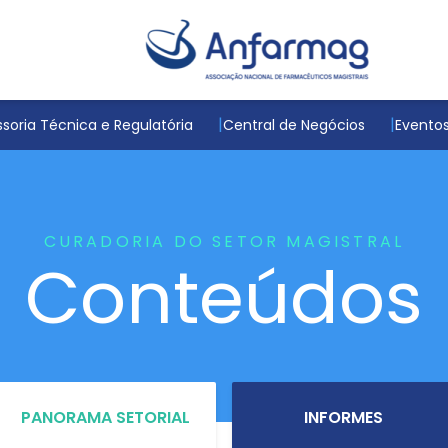
soria Técnica e Regulatória
Central de Negócios
Evento
CURADORIA DO SETOR MAGISTRAL
Conteúdos
PANORAMA SETORIAL
INFORMES