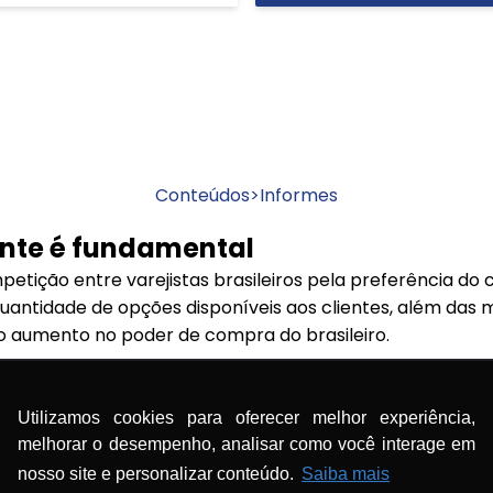
Conteúdos
>
Informes
ente é fundamental
petição entre varejistas brasileiros pela preferência do
quantidade de opções disponíveis aos clientes, além das 
o aumento no poder de compra do brasileiro.
se quem está mais preparado para oferecer experiência
cendo produtos e serviços mais aderentes às necessida
Utilizamos cookies para oferecer melhor experiência,
melhorar o desempenho, analisar como você interage em
dos varejistas já adota iniciativas de mapeamento de in
nosso site e personalizar conteúdo.
Saiba mais