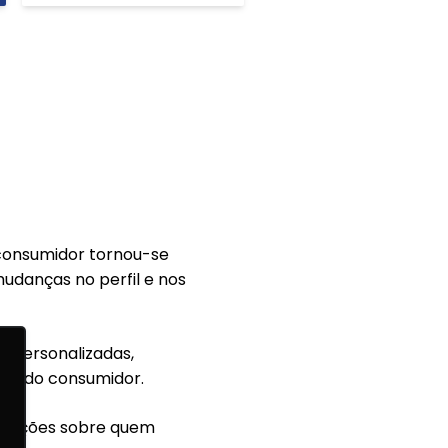
 consumidor tornou-se
mudanças no perfil e nos
s personalizadas,
des do consumidor.
formações sobre quem