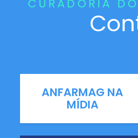
CURADORIA DO
Con
ANFARMAG NA
MÍDIA