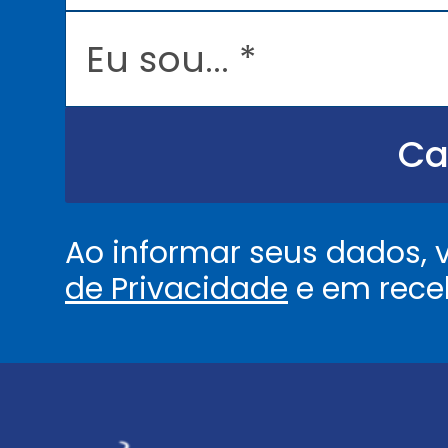
l
E
*
u
s
o
u
.
.
Ca
.
.
*
Ao informar seus dados,
de Privacidade
e em rece