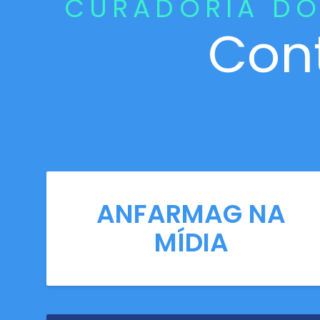
CURADORIA DO
Con
ANFARMAG NA
MÍDIA