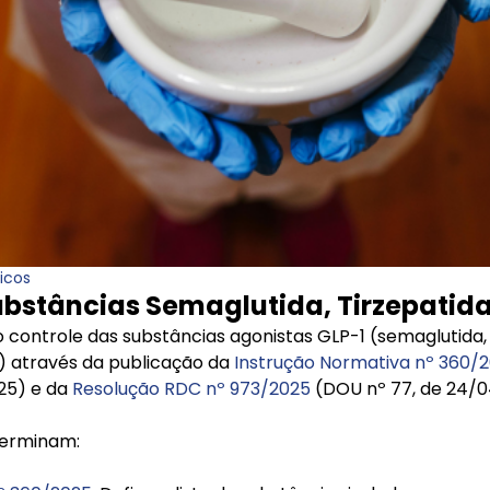
icos
ubstâncias Semaglutida, Tirzepatid
controle das substâncias agonistas GLP-1 (semaglutida, li
da) através da publicação da
Instrução Normativa nº 360/
225) e da
Resolução RDC nº 973/2025
(DOU nº 77, de 24/04
terminam: