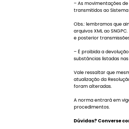
– As movimentações de c
transmitidos ao Sistem
Obs.: lembramos que ai
arquivos XML ao SNGPC. 
e posterior transmissõe
– É proibida a devoluçã
substâncias listadas na
Vale ressaltar que mesm
atualização da Resoluçã
foram alteradas.
A norma entrará em vigo
procedimentos.
Dúvidas?
Converse co