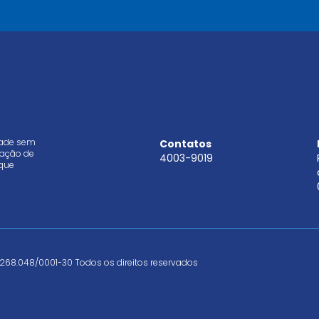
*
dade sem
Contatos
aração de
4003-9019
que
268.048/0001-30 Todos os direitos reservados