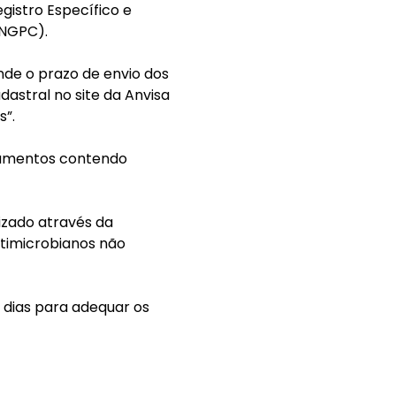
istro Específico e
SNGPC).
nde o prazo de envio dos
astral no site da Anvisa
s”.
icamentos contendo
izado através da
ntimicrobianos não
 dias para adequar os