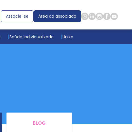
Associe-se
Área do associado
s
Saúde Individualizada
Unika
BLOG