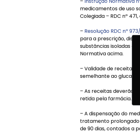
–
Instrução Normativa n
medicamentos de uso sob
Colegiada – RDC nº 471, 
–
Resolução RDC nº 973
para a prescrição, dis
substâncias isoladas ou 
Normativa acima.
– Validade de receitas 
semelhante ao glucagon 
– As receitas deverão se
retida pela farmácia.
– A dispensação do med
tratamento prolongado a
de 90 dias, contados a p