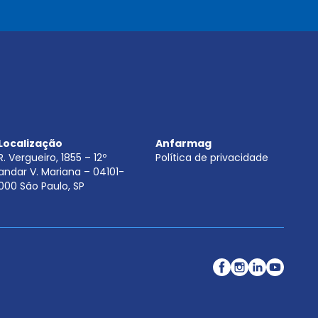
.
.
.
*
Localização
Anfarmag
R. Vergueiro, 1855 – 12º
Política de privacidade
andar V. Mariana – 04101-
000 São Paulo, SP