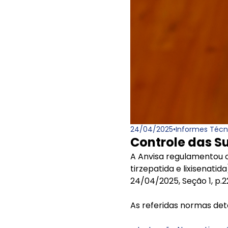
24/04/2025
•
Informes Técn
Controle das S
A Anvisa regulamentou o 
tirzepatida e lixisenati
24/04/2025, Seção 1, p.
As referidas normas de