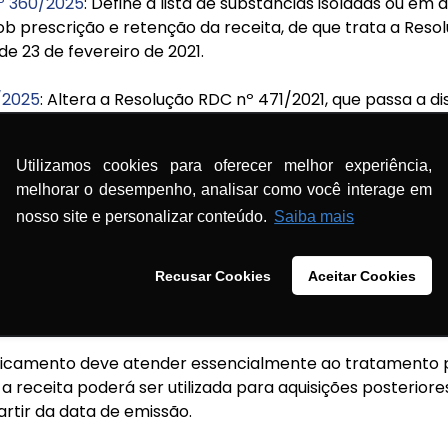
º 360/2025
: Define a lista de substâncias isoladas ou em 
 prescrição e retenção da receita, de que trata a Resol
de 23 de fevereiro de 2021.
/2025
: Altera a Resolução RDC nº 471/2021, que passa a di
pensação, controle, embalagem e rotulagem de medicame
em associação, de uso sob prescrição e retenção da recei
Utilizamos cookies para oferecer melhor experiência,
melhorar o desempenho, analisar como você interage em
nosso site e personalizar conteúdo.
Saiba mais
contendo substâncias classificadas como agonistas do re
(GLP-1): 90 dias.
Recusar Cookies
Aceitar Cookies
r emitidas em 2 vias, sendo a primeira via entregue ao p
icamento deve atender essencialmente ao tratamento p
 receita poderá ser utilizada para aquisições posterior
artir da data de emissão.