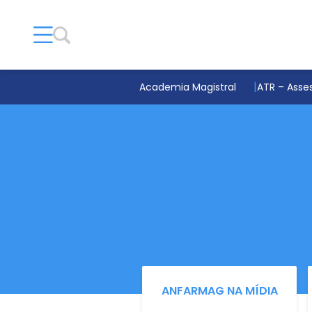
Academia Magistral
ATR – Asses
ANFARMAG NA MÍDIA