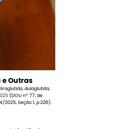
a e Outras
raglutida, dulaglutida,
2025
(DOU nº 77, de
/2025, Seção 1, p.226).