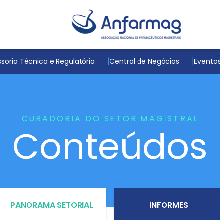
soria Técnica e Regulatória
Central de Negócios
Evento
CURADORIA DO SETOR MAGISTRAL
Conteúdos
PANORAMA SETORIAL
INFORMES