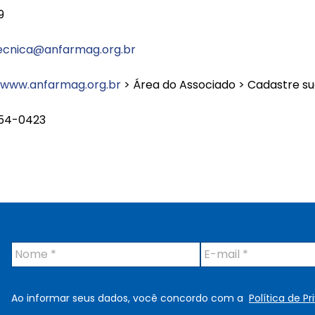
19
tecnica@anfarmag.org.br
www.anfarmag.org.br
> Área do Associado > Cadastre s
554-0423
N
E
o
-
m
m
e
a
Ao informar seus dados, você concordo com a
Política de P
*
i
l