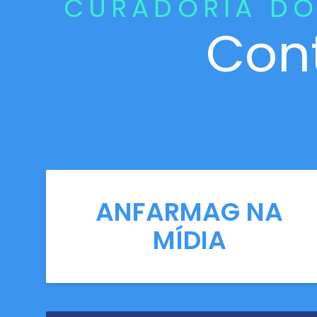
CURADORIA DO
Con
ANFARMAG NA
MÍDIA