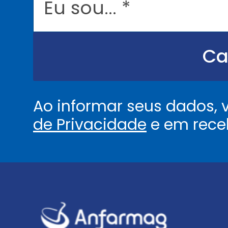
s
o
u
.
.
Ca
.
.
*
Ao informar seus dados,
de Privacidade
e em rece