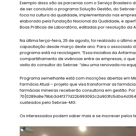
Exemplo disso são as parcerias com o Serviço Brasileiro
de ser concluído o programa Solução Gestão, do Sebrae-
foca na cultura da qualidade, implementando nas empr
elaborado pela Fundação Nacional da Qualidade, e aperf
Boas Práticas de Laboratório, editadas por resolução da A
Na última terça-feira, 25 de agosto, foi realizado o últi
capacitação desde março deste ano. Para o associado de J
programa está na reciclagem. “Essa iniciativa da Anfarm
compartilhamento de vivências entre as empresas, o que 
visita do consultor do Sebrae: “deu uma renovada na equ
Programa semelhante está com inscrições abertas em Min
Farmácia Atual – projeto que visa transformar as farmá
farmácias mineiras receberão consultoria em gestão. Por 
70{0289a8e79bb3d4f377d22b993092c2a903fc5d0a4d364ba
custeados pelo Sebrae-MG.
Os interessados podem saber mais e se inscrever pelos te