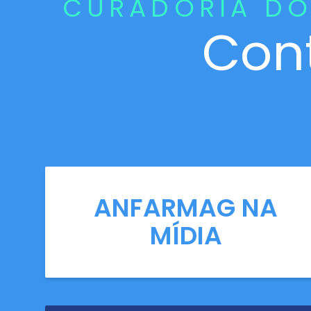
CURADORIA DO
Con
ANFARMAG NA
MÍDIA