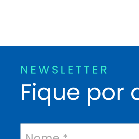
NEWSLETTER
Fique por 
N
o
m