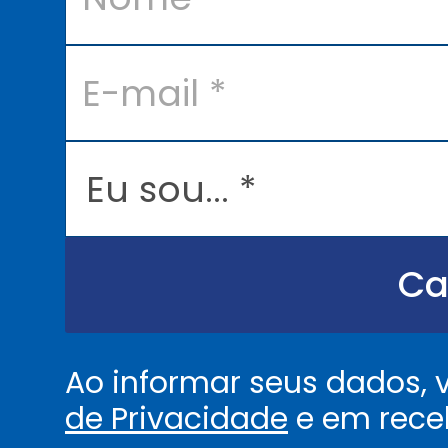
e
*
E
-
m
a
i
l
E
*
u
s
o
u
.
.
Ca
.
.
*
Ao informar seus dados,
de Privacidade
e em rece