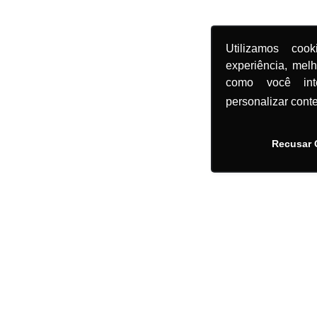
Utilizamos coo
experiência, mel
como você in
personalizar cont
Recusar 