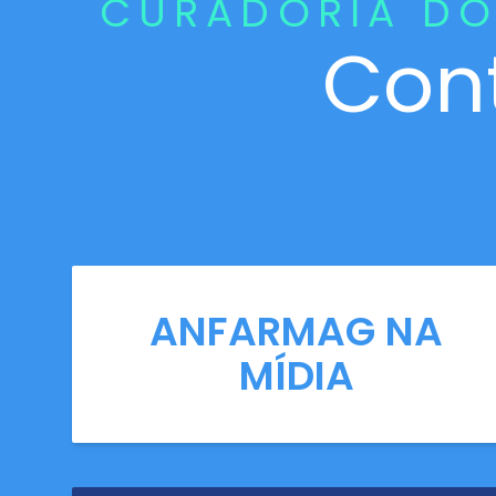
CURADORIA DO
Con
ANFARMAG NA
MÍDIA