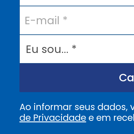
*
E
-
m
a
i
l
E
*
u
s
o
u
.
.
Ca
.
.
*
Ao informar seus dados,
de Privacidade
e em rece