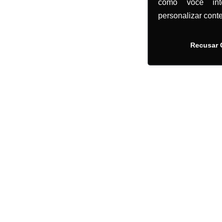
como você in
personalizar cont
Recusar 