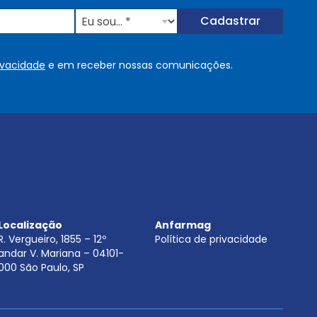
E
Cadastrar
u
s
o
rivacidade
e em receber nossas comunicações.
u
.
.
.
.
*
Localização
Anfarmag
R. Vergueiro, 1855 – 12º
Política de privacidade
andar V. Mariana – 04101-
000 São Paulo, SP