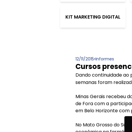
KIT MARKETING DIGITAL
12/11/2015
•
Informes
Cursos presenci
Dando continuidade ao 
semanas foram realizado
Minas Gerais recebeu doi
de Fora com a participa
em Belo Horizonte com 
No Mato Grosso do Sul o
econômica na farmácia 