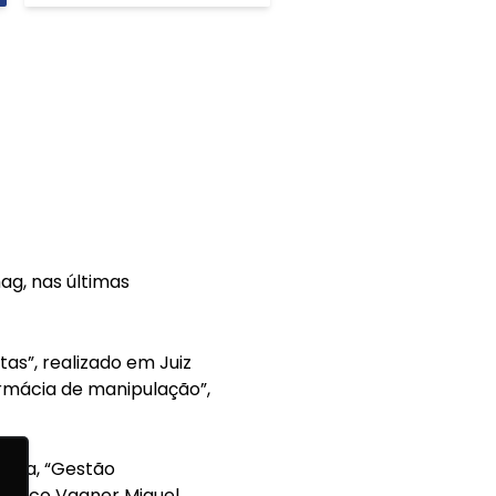
g, nas últimas
tas”, realizado em Juiz
armácia de manipulação”,
chia, “Gestão
utico Vagner Miguel,