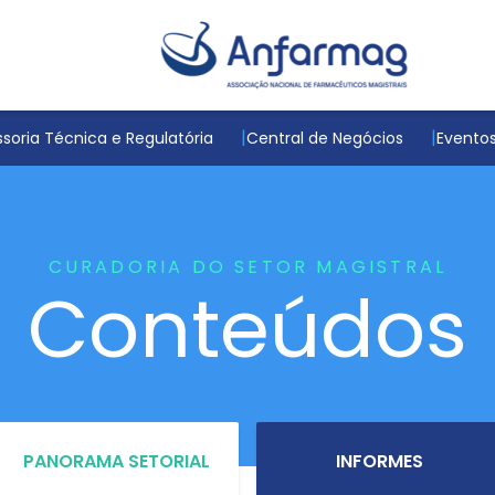
soria Técnica e Regulatória
Central de Negócios
Evento
CURADORIA DO SETOR MAGISTRAL
Conteúdos
PANORAMA SETORIAL
INFORMES