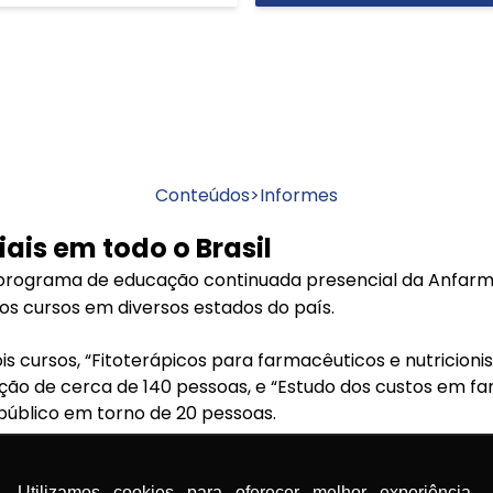
Conteúdos
>
Informes
ais em todo o Brasil
programa de educação continuada presencial da Anfarma
s cursos em diversos estados do país.
s cursos, “Fitoterápicos para farmacêuticos e nutricionis
ção de cerca de 140 pessoas, e “Estudo dos custos em f
público em torno de 20 pessoas.
 treinamento foi ministrado pelo consultor Eduardo Cavic
de manipulação”. Em Belém (PA) o ministrante e farmacê
Utilizamos cookies para oferecer melhor experiência,