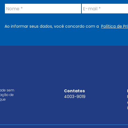
N
E
o
-
m
m
e
a
Ao informar seus dados, você concordo com a
Política de P
*
i
l
*
dade sem
Contatos
aração de
4003-9019
que