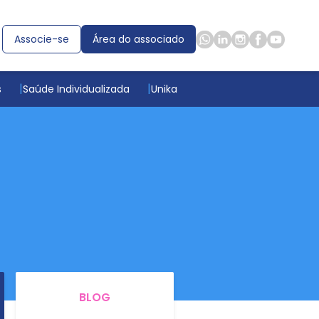
Associe-se
Área do associado
s
Saúde Individualizada
Unika
BLOG