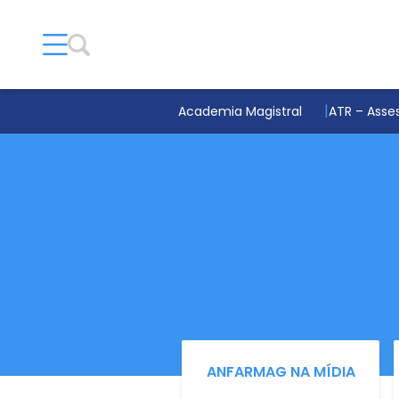
Academia Magistral
ATR – Asses
ANFARMAG NA MÍDIA