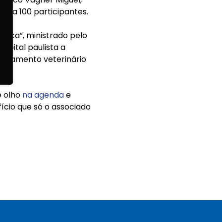
ara 100 participantes.
tica”, ministrado pelo
apital paulista a
dicamento veterinário
e olho
na agenda
e
ício que só o associado