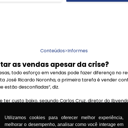
Conteúdos
>
Informes
ar as vendas apesar da crise?
as, todo esforço em vendas pode fazer diferença no res
ta José Ricardo Noronha, a primeira tarefa é vender con
estão desconfiadas”, diz.
ter custo baixo, segundo Carlos Cruz, diretor do Ibvenda
 mailing da empresa, mas avisa: “É preciso habilidade pa
ferenciais”, alerta.
Utilizamos cookies para oferecer melhor experiência,
melhorar o desempenho, analisar como você interage em