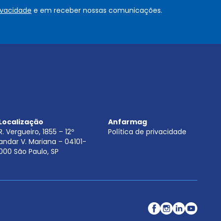
o
rivacidade
e em receber nossas comunicações.
u
.
.
.
.
*
Localização
Anfarmag
R. Vergueiro, 1855 – 12º
Política de privacidade
andar V. Mariana – 04101-
000 São Paulo, SP