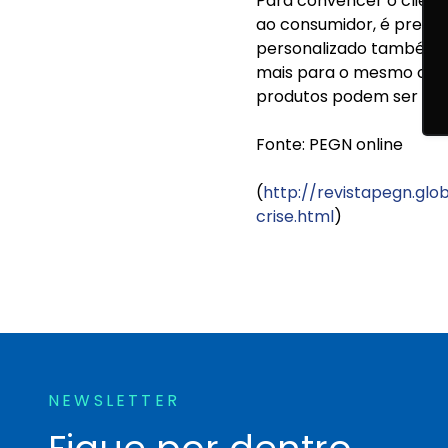
Para convencer o client
ao consumidor, é precis
personalizado também é 
mais para o mesmo clien
produtos podem ser com
Fonte: PEGN online
(
http://revistapegn.gl
crise.html
)
NEWSLETTER