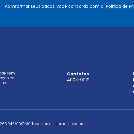
e
a
Ao informar seus dados, você concordo com a
Política de P
*
i
l
*
dade sem
Contatos
aração de
4003-9019
que
268.048/0001-30 Todos os direitos reservados