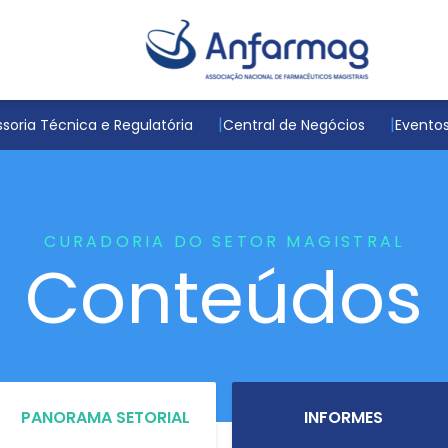
soria Técnica e Regulatória
Central de Negócios
Evento
CURADORIA DO SETOR MAGISTRAL
Conteúdos
PANORAMA SETORIAL
INFORMES