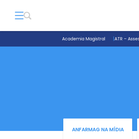
Academia Magistral
ATR – Asses
ANFARMAG NA MÍDIA