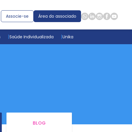
Associe-se
Área do associado
s
Saúde Individualizada
Unika
BLOG