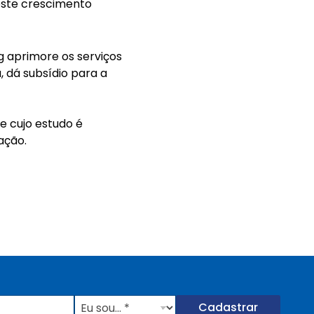
 este crescimento
 aprimore os serviços
 dá subsídio para a
e cujo estudo é
ação.
E
Cadastrar