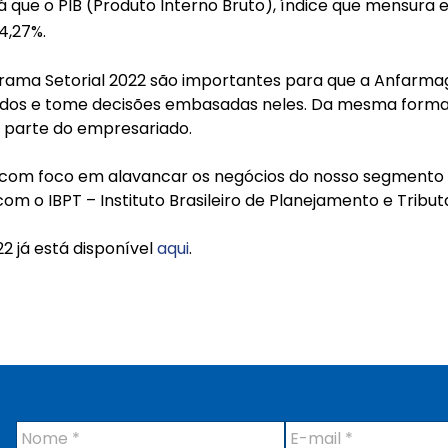
já que o PIB (Produto Interno Bruto), índice que mensura
4,27%.
rama Setorial 2022 são importantes para que a Anfarmag
ados e tome decisões embasadas neles. Da mesma forma,
 parte do empresariado.
 com foco em alavancar os negócios do nosso segmento 
m o IBPT – Instituto Brasileiro de Planejamento e Tribut
2 já está disponível
aqui
.
N
E