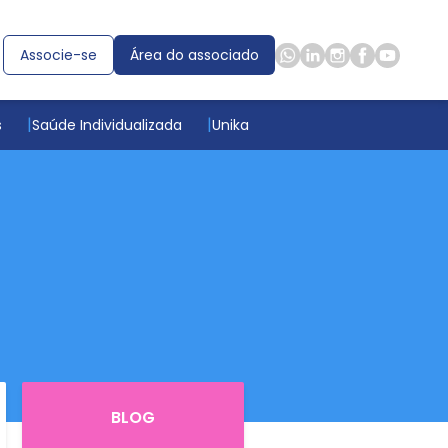
Associe-se
Área do associado
s
Saúde Individualizada
Unika
BLOG