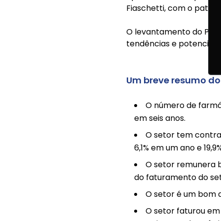
Fiaschetti, com o patroc
O levantamento do Panor
tendências e potenciais.
Um breve resumo do
O número de farmác
em seis anos.
O setor tem contra
6,1% em um ano e 19,9
O setor remunera b
do faturamento do set
O setor é um bom 
O setor faturou em 