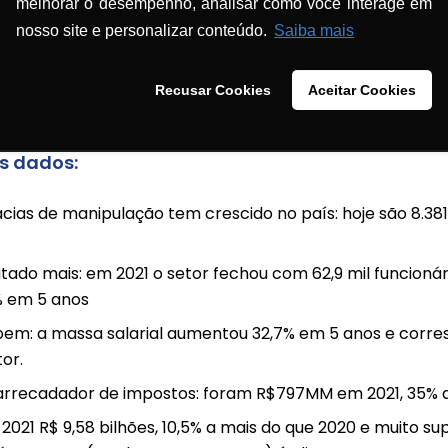
melhorar o desempenho, analisar como você interage em
ínio especial da Dell Technologies.
nosso site e personalizar conteúdo.
Saiba mais
ama Setorial 2022 traz à tona dados econômicos do seto
Recusar Cookies
Aceitar Cookies
s dados:
ias de manipulação tem crescido no país: hoje são 8.381
tado mais: em 2021 o setor fechou com 62,9 mil funcioná
% em 5 anos
em: a massa salarial aumentou 32,7% em 5 anos e corre
or.
arrecadador de impostos: foram R$797MM em 2021, 35% 
2021 R$ 9,58 bilhões, 10,5% a mais do que 2020 e muito su