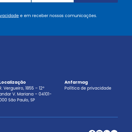
u
s
o
rivacidade
e em receber nossas comunicações.
u
.
.
.
.
*
Localização
Anfarmag
R. Vergueiro, 1855 – 12º
Política de privacidade
andar V. Mariana – 04101-
000 São Paulo, SP