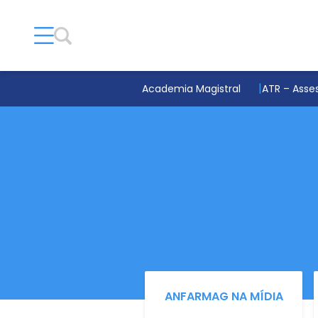
Academia Magistral
ATR – Asses
ANFARMAG NA MÍDIA