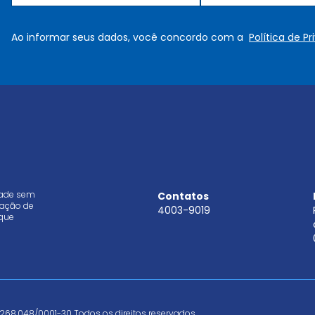
o
-
m
m
e
a
Ao informar seus dados, você concordo com a
Política de P
*
i
l
*
dade sem
Contatos
aração de
4003-9019
que
268.048/0001-30 Todos os direitos reservados