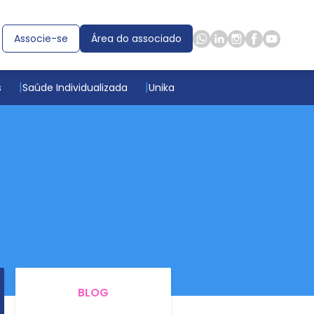
Associe-se
Área do associado
s
Saúde Individualizada
Unika
BLOG