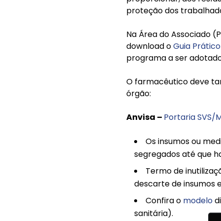
proteção dos trabalhado
Na Área do Associado (P
download o
Guia Prátic
programa a ser adotado
O farmacêutico deve tam
órgão:
Anvisa –
Portaria SVS/M
Os insumos ou med
segregados até que haj
Termo de inutilizaç
descarte de insumos e
Confira o
modelo
di
sanitária).