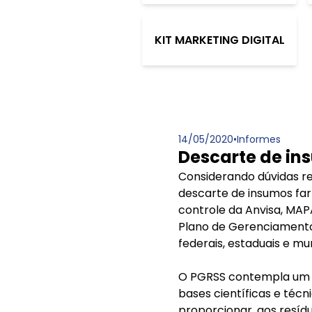
KIT MARKETING DIGITAL
14/05/2020
•
Informes
Descarte de in
Considerando dúvidas r
descarte de insumos farm
controle da Anvisa, MAP
Plano de Gerenciamento
federais, estaduais e m
O PGRSS contempla um c
bases científicas e técn
proporcionar, aos resíd