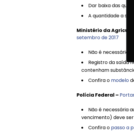
Dar baixa das quan
A quantidade a ser
Ministério da Agricul
setembro de 2017
Não é necessário so
Registro da saída 
contenham substâncias
Confira o
modelo
de
Polícia Federal –
Portar
Não é necessária au
vencimento) deve ser 
Confira o
passo a 