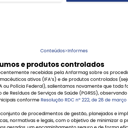
Conteúdos
>
Informes
sumos e produtos controlados
ecentemente recebidas pela Anfarmag sobre os procedi
acêuticos ativos (IFA’s) e de produtos controlados (seja
A ou Polícia Federal), salientamos novamente que toda 
 de Resíduos de Serviços de Saúde (PGRSS), observand
unicipais conforme
Resolução RDC nº 222, de 28 de março 
onjunto de procedimentos de gestão, planejados e impl
icas, normativas e legais, com o objetivo de minimizar a 
uos gerados, um encaminhamento seguro e de forma efici