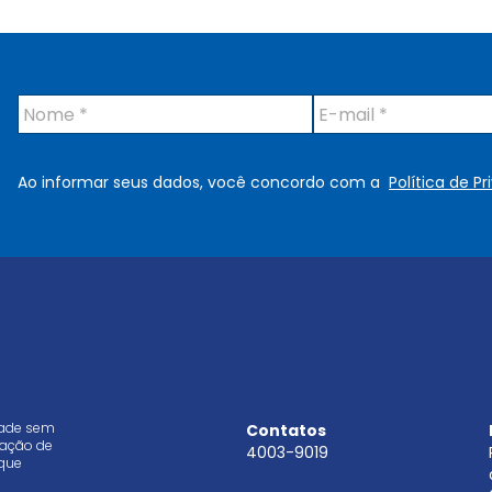
N
E
o
-
m
m
e
a
Ao informar seus dados, você concordo com a
Política de P
*
i
l
*
dade sem
Contatos
aração de
4003-9019
que