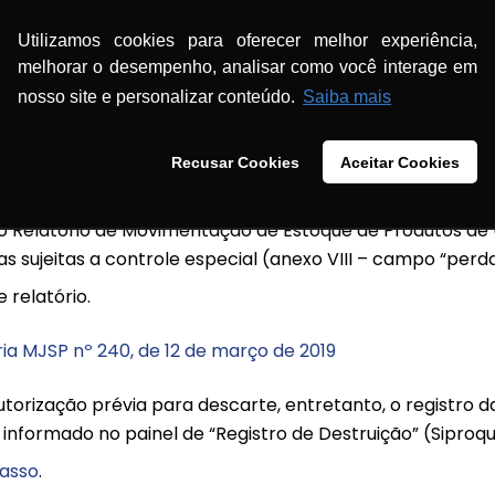
tidades destinadas ao descarte no sistema informatizado
Utilizamos cookies para oferecer melhor experiência,
 informada deve ser em gramas (g).
melhorar o desempenho, analisar como você interage em
nosso site e personalizar conteúdo.
Saiba mais
tura, Pecuária e Abastecimento (Mapa) –
Instrução Nor
Recusar Cookies
Aceitar Cookies
licitar autorização prévia para proceder o descarte.
no Relatório de Movimentação de Estoque de Produtos de 
 sujeitas a controle especial (anexo VIII – campo “perda
 relatório.
ia MJSP nº 240, de 12 de março de 2019
torização prévia para descarte, entretanto, o registro d
informado no painel de “Registro de Destruição” (Siproqu
passo
.