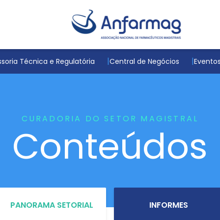
soria Técnica e Regulatória
Central de Negócios
Evento
CURADORIA DO SETOR MAGISTRAL
Conteúdos
PANORAMA SETORIAL
INFORMES