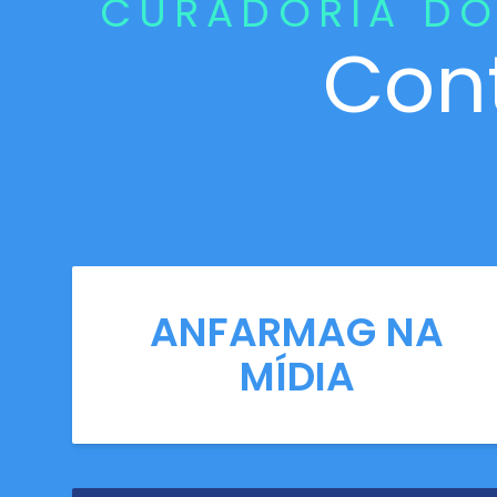
CURADORIA DO
Con
ANFARMAG NA
MÍDIA