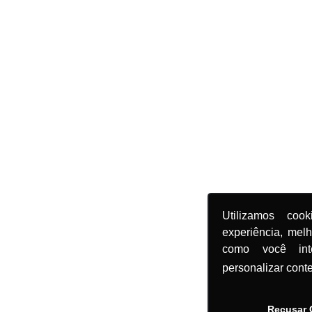
Utilizamos coo
experiência, mel
como você in
personalizar cont
Recusar 