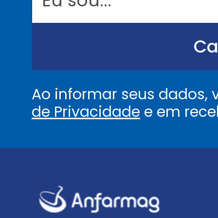
o
u
.
.
Ca
.
.
*
Ao informar seus dados,
de Privacidade
e em rece