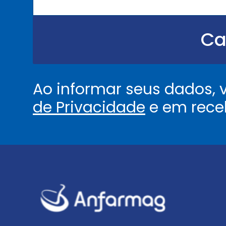
o
u
.
.
Ca
.
.
*
Ao informar seus dados,
de Privacidade
e em rece