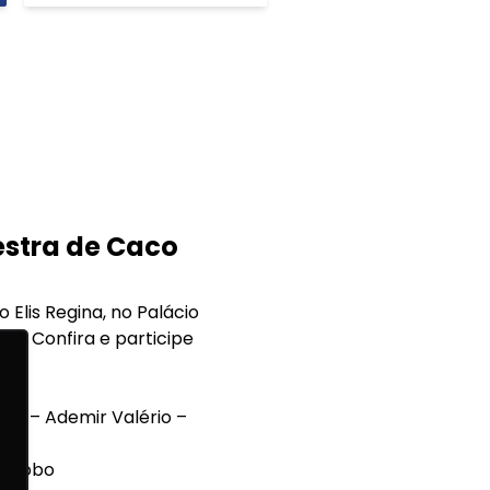
estra de Caco
Elis Regina, no Palácio
. Confira e participe
as – Ademir Valério –
e Globo