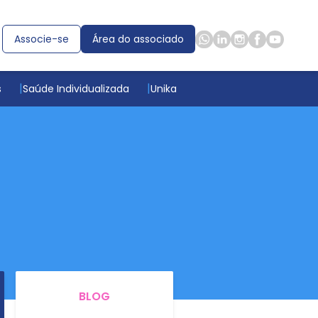
Associe-se
Área do associado
s
Saúde Individualizada
Unika
BLOG