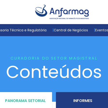
soria Técnica e Regulatória
Central de Negócios
Evento
CURADORIA DO SETOR MAGISTRAL
Conteúdos
PANORAMA SETORIAL
INFORMES