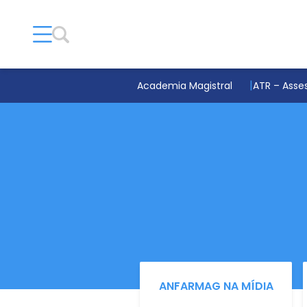
Academia Magistral
ATR – Asses
ANFARMAG NA MÍDIA