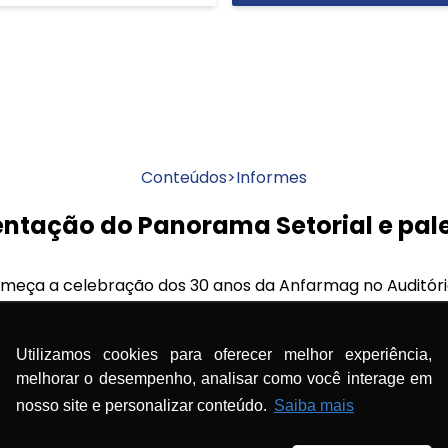
Conteúdos
>
Informes
entação do Panorama Setorial e pal
omeça a celebração dos 30 anos da Anfarmag no Auditório 
bi, integrando a programação do Congresso Consulfarma
istral brasileira!
Utilizamos cookies para oferecer melhor experiência,
melhorar o desempenho, analisar como você interage em
a Setorial Anfarmag: Farmácias de Manipulação Brasileir
nosso site e personalizar conteúdo.
Saiba mais
reendedora, inovação e negócios – Caco Barcellos – Red