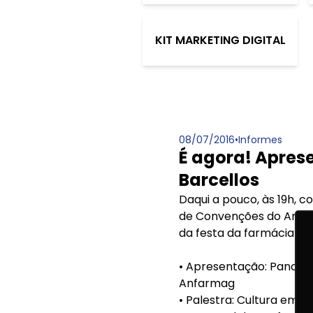
KIT MARKETING DIGITAL
08/07/2016
•
Informes
É agora! Apres
Barcellos
Daqui a pouco, às 19h, c
de Convenções do Anhem
da festa da farmácia mag
• Apresentação: Panoram
Anfarmag
• Palestra: Cultura emp