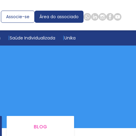
Associe-se
Área do associado
s
Saúde Individualizada
Unika
BLOG