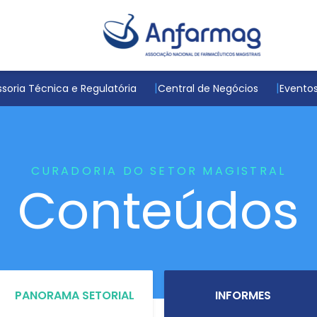
soria Técnica e Regulatória
Central de Negócios
Evento
CURADORIA DO SETOR MAGISTRAL
Conteúdos
PANORAMA SETORIAL
INFORMES