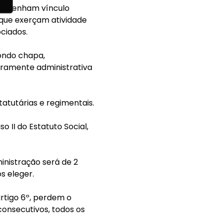
 mantenham vínculo
que exerçam atividade
ciados.
pondo chapa,
eramente administrativa
tatutárias e regimentais.
o II do Estatuto Social,
inistração será de 2
s eleger.
artigo 6º, perdem o
consecutivos, todos os