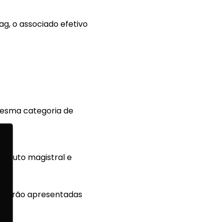
ag, o associado efetivo
 mesma categoria de
oduto magistral e
as serão apresentadas