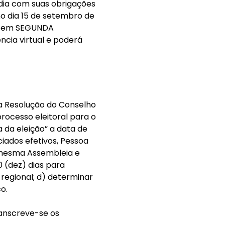
 dia com suas obrigações
no dia 15 de setembro de
 e em SEGUNDA
cia virtual e poderá
la Resolução do Conselho
processo eleitoral para o
a da eleição” a data de
iados efetivos, Pessoa
a mesma Assembleia e
0 (dez) dias para
regional; d) determinar
o.
ranscreve-se os