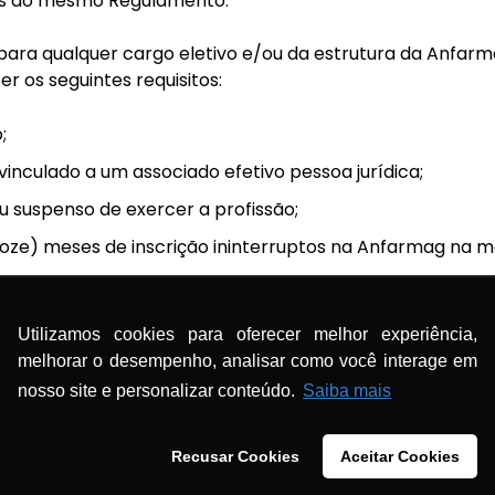
dos do mesmo Regulamento:
s para qualquer cargo eletivo e/ou da estrutura da Anfarm
zer os seguintes requisitos:
;
vinculado a um associado efetivo pessoa jurídica;
u suspenso de exercer a profissão;
(doze) meses de inscrição ininterruptos na Anfarmag na
as obrigações financeiras e estatutárias;
Utilizamos cookies para oferecer melhor experiência,
 ininterruptamente no segmento de medicamento, de pr
melhorar o desempenho, analisar como você interage em
 interesse a saúde por igual período.
nosso site e personalizar conteúdo.
Saiba mais
 serão admitidas candidaturas individuais. As candidatur
adas na forma de chapas.
Recusar Cookies
Aceitar Cookies