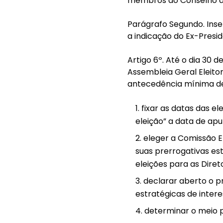
membros do Conselho de
Parágrafo Segundo. Inser
a indicação do Ex-Presi
Artigo 6º. Até o dia 30
Assembleia Geral Eleito
antecedência mínima de 
fixar as datas das e
eleição” a data de apu
eleger a Comissão El
suas prerrogativas es
eleições para as Direto
declarar aberto o p
estratégicas de intere
determinar o meio pe