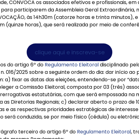
dade, CONVOCA os associados efetivos e profissionais, em
 para participarem da Assembleia Geral Extraordinária, 
OCAÇÃO, às 14h30m (catorze horas e trinta minutos),
quinze horas), que será realizada por meio de conferên
clique aqui e inscreva-se
os do artigo 6º do
Regulamento Eleitoral
disciplinado pe
. 016/2025 sobre a seguinte ordem do dia: dar início ao 
m: a) fixar as datas das eleições, entendendo-se por “dat
leger a Comissão Eleitoral, composta por 03 (três) assoc
 prerrogativas estatutárias, com que será empossada n
ra as Diretorias Regionais; c) declarar aberto o prazo de 1
 e as respectivas prioridades estratégicas de interesse 
ão será conduzida, se por meio físico (cédula) ou eletrônic
grafo terceiro do artigo 6º do
Regulamento Eleitoral
, t