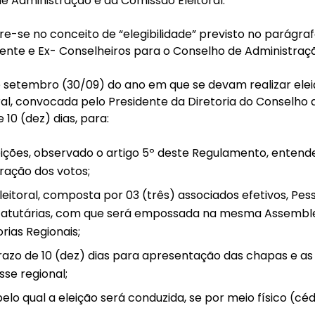
 Administração e da Comissão Eleitoral.
e-se no conceito de “elegibilidade” previsto no parágraf
dente e Ex- Conselheiros para o Conselho de Administraç
 de setembro (30/09) do ano em que se devam realizar ele
ral, convocada pelo Presidente da Diretoria do Conselho
10 (dez) dias, para:
leições, observado o artigo 5º deste Regulamento, enten
ração dos votos;
eitoral, composta por 03 (três) associados efetivos, Pess
tatutárias, com que será empossada na mesma Assemblei
rias Regionais;
razo de 10 (dez) dias para apresentação das chapas e as
sse regional;
lo qual a eleição será conduzida, se por meio físico (céd