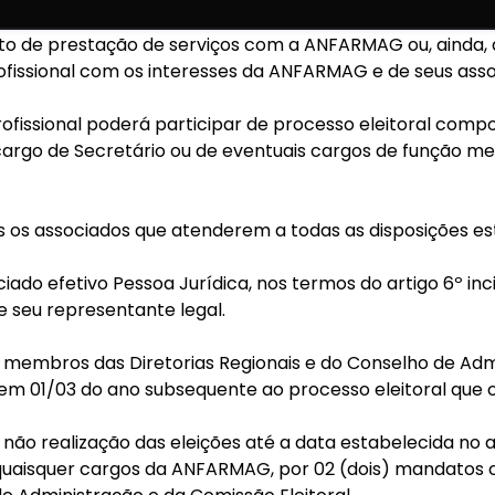
são elegíveis os associados efetivos Pessoa Física que
to de prestação de serviços com a ANFARMAG ou, ainda, 
rofissional com os interesses da ANFARMAG e de seus asso
profissional poderá participar de processo eleitoral com
cargo de Secretário ou de eventuais cargos de função m
es os associados que atenderem a todas as disposições es
ado efetivo Pessoa Jurídica, nos termos do artigo 6º incis
e seu representante legal.
 membros das Diretorias Regionais e do Conselho de Adm
o em 01/03 do ano subsequente ao processo eleitoral que o
 não realização das eleições até a data estabelecida no 
 a quaisquer cargos da ANFARMAG, por 02 (dois) mandatos 