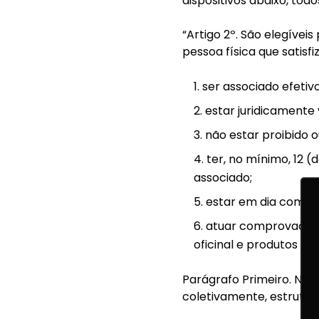
dispositivos abaixo, to
“Artigo 2º. São elegívei
pessoa física que satisfi
ser associado efetivo
estar juridicamente 
não estar proibido o
ter, no mínimo, 12 
associado;
estar em dia com su
atuar comprovada e
oficinal e produtos de
Parágrafo Primeiro. Não
coletivamente, estrutur