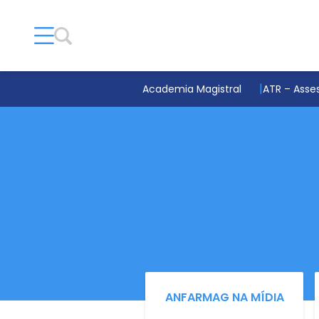
Academia Magistral
ATR – Asses
ANFARMAG NA MÍDIA