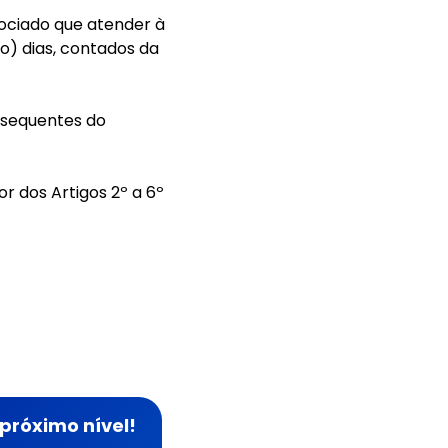
ociado que atender à
o) dias, contados da
bsequentes do
r dos Artigos 2º a 6º
próximo nível!