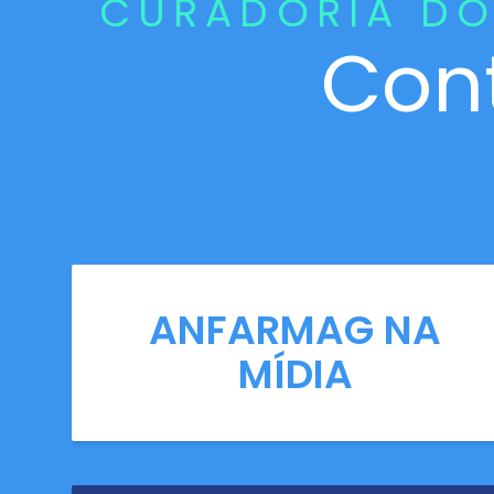
CURADORIA DO
Con
ANFARMAG NA
MÍDIA