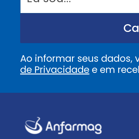
o
u
.
.
Ca
.
.
*
Ao informar seus dados,
de Privacidade
e em rece