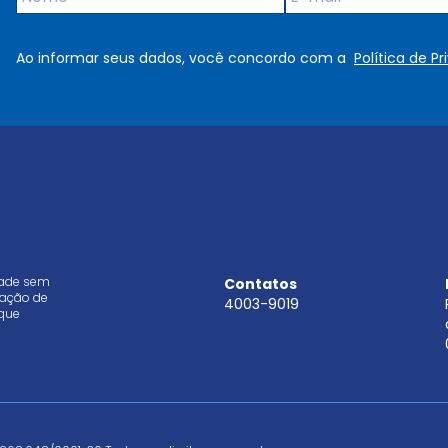
o
-
m
m
e
a
Ao informar seus dados, você concordo com a
Política de P
*
i
l
*
dade sem
Contatos
aração de
4003-9019
que