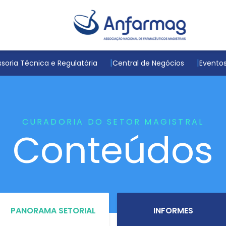
soria Técnica e Regulatória
Central de Negócios
Evento
CURADORIA DO SETOR MAGISTRAL
Conteúdos
PANORAMA SETORIAL
INFORMES