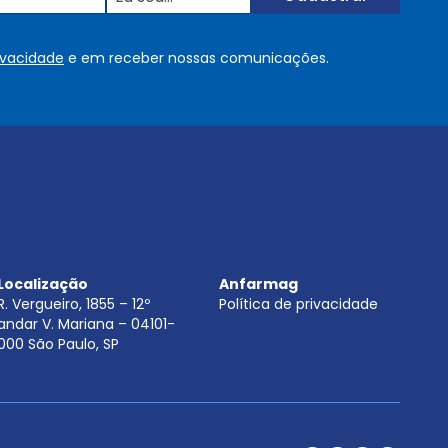
u
s
o
rivacidade
e em receber nossas comunicações.
u
.
.
.
.
*
Localização
Anfarmag
R. Vergueiro, 1855 – 12º
Política de privacidade
andar V. Mariana – 04101-
000 São Paulo, SP