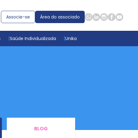
Associe-se
Área do associado
s
Saúde Individualizada
Unika
BLOG