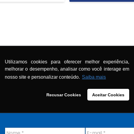
Conteúdos
>
Informes
Utilizamos cookies para oferecer melhor experiência,
dio CBN
melhorar o desempenho, analisar como você interage em
wnload do arquivo anexo
nosso site e personalizar conteúdo.
Saiba mais
Recusar Cookies
Aceitar Cookies
N
E