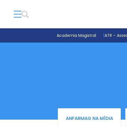
Academia Magistral
ATR – Asses
ANFARMAG NA MÍDIA