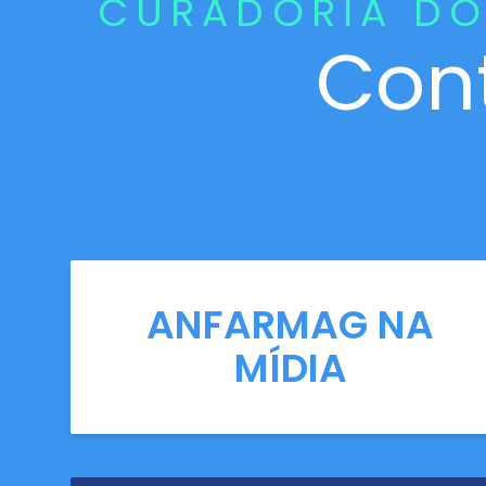
CURADORIA DO
Con
ANFARMAG NA
MÍDIA