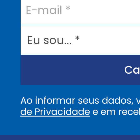
-
m
a
i
l
E
*
u
s
o
u
.
.
Ca
.
.
*
Ao informar seus dados,
de Privacidade
e em rece