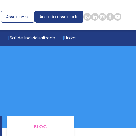
Associe-se
Área do associado
s
Saúde Individualizada
Unika
BLOG