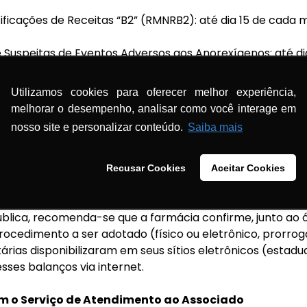
ificações de Receitas “B2” (RMNRB2): até dia 15 de cada 
e Suspeitas de Eventos Adversos aos Anorexígenos: até di
Utilizamos cookies para oferecer melhor experiência,
e Movimentação de Produtos Controlados para Uso Veterin
melhorar o desempenho, analisar como você interage em
lho.
nosso site e personalizar conteúdo.
Saiba mais
Balanços periódicos
” as orientações para o envio desses 
 formulários e informações específicas de cada um.
Recusar Cookies
Aceitar Cookies
tendimento das autoridades sanitárias e de outros órgãos
lica, recomenda-se que a farmácia confirme, junto ao ó
rocedimento a ser adotado (físico ou eletrônico, prorro
tárias disponibilizaram em seus sítios eletrônicos (estadu
esses balanços via internet.
m o Serviço de Atendimento ao Associado