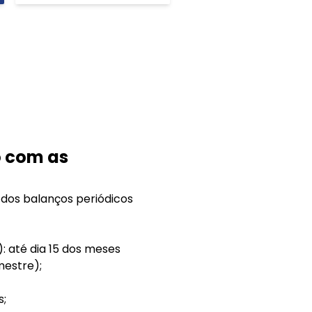
o com as
 dos balanços periódicos
: até dia 15 dos meses
imestre);
s;