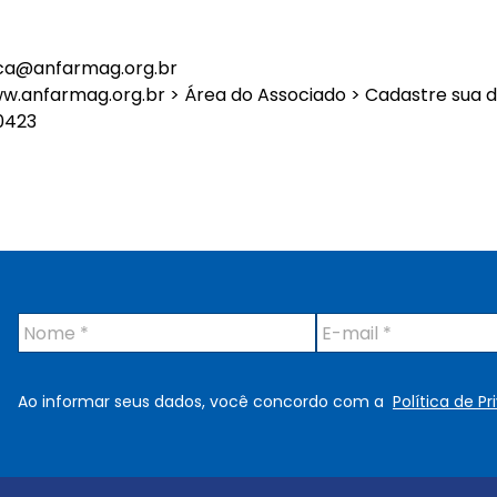
ica@anfarmag.org.br
.anfarmag.org.br > Área do Associado > Cadastre sua d
0423
N
E
o
-
m
m
e
a
Ao informar seus dados, você concordo com a
Política de P
*
i
l
*