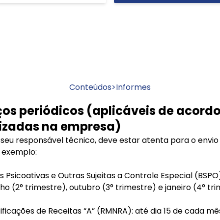
Conteúdos
>
Informes
ços periódicos (aplicáveis de acord
lizadas na empresa)
 seu responsável técnico, deve estar atenta para o envio
r exemplo:
 Psicoativas e Outras Sujeitas a Controle Especial (BSPO)
ulho (2° trimestre), outubro (3° trimestre) e janeiro (4° tr
ificações de Receitas “A” (RMNRA): até dia 15 de cada mê