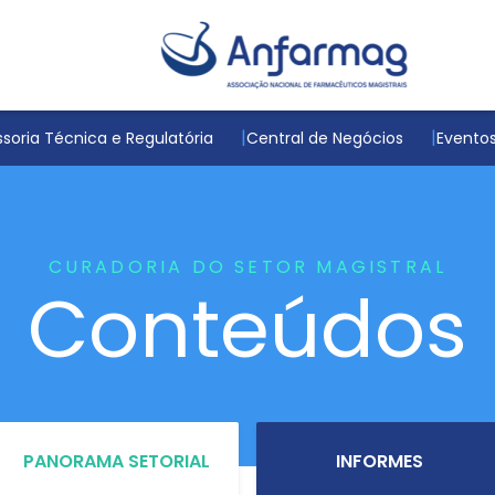
soria Técnica e Regulatória
Central de Negócios
Evento
CURADORIA DO SETOR MAGISTRAL
Conteúdos
PANORAMA SETORIAL
INFORMES