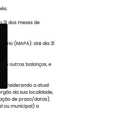
mês;
a 31 dos meses de
ário (MAPA): até dia 31
e de outros balanços, e
, considerando a atual
rgão da sua localidade,
gação de prazo/datas).
al ou municipal) a