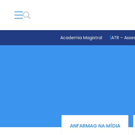
Academia Magistral
ATR – Asses
ANFARMAG NA MÍDIA