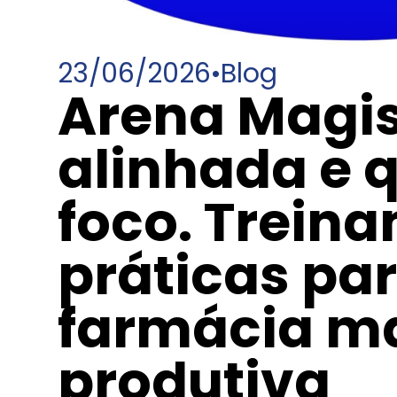
23/06/2026
•
Blog
Arena Magist
alinhada e 
foco. Trein
práticas pa
farmácia ma
produtiva