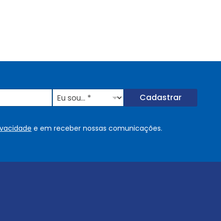
E
Cadastrar
u
s
o
rivacidade
e em receber nossas comunicações.
u
.
.
.
.
*