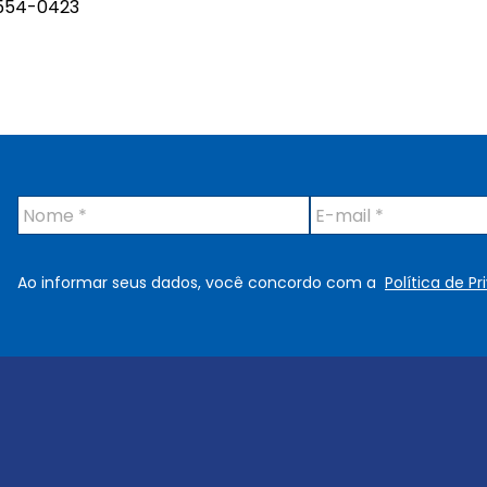
7554-0423
N
E
o
-
m
m
e
a
Ao informar seus dados, você concordo com a
Política de P
*
i
l
*