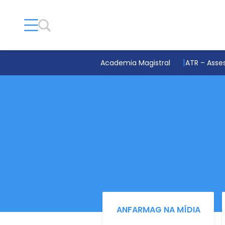
Academia Magistral
ATR – Asses
ANFARMAG NA MÍDIA