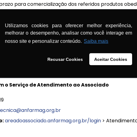
prazo para comercialização dos referidos produtos obe
o a 180 dias. Considerando que o último dia possível de fa
validade máximo possível de um produto fabricado sob a
11/2022 (quarta-feira).
Utilizamos cookies para oferecer melhor experiência,
melhorar o desempenho, analisar como você interage em
mácia possua em estoque algum produto em questão, re
nosso site e personalizar conteúdo.
Saiba mais
riormente descartado.
Recusar Cookies
Aceitar Cookies
norma se aplica aos produtos industrializados fabricados
m o Serviço de Atendimento ao Associado
19
tecnica@anfarmag.org.br
o:
areadoassociado.anfarmag.org.br/login
> Atendimento