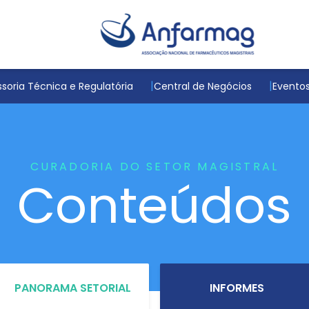
soria Técnica e Regulatória
Central de Negócios
Evento
CURADORIA DO SETOR MAGISTRAL
Conteúdos
PANORAMA SETORIAL
INFORMES