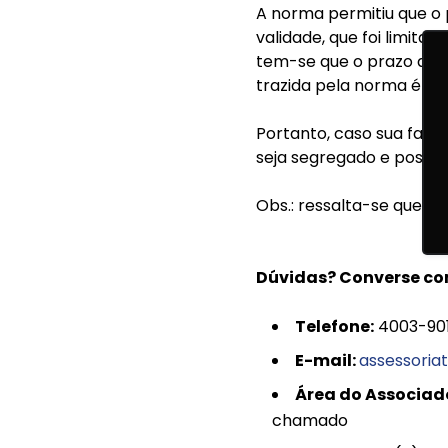
A norma permitiu que o 
validade, que foi limitad
tem-se que o prazo de 
trazida pela norma é 16/
Portanto, caso sua far
seja segregado e poste
Obs.: ressalta-se que a 
Dúvidas? Converse co
Telefone:
4003-90
E-mail
:
assessoria
Área do Associad
chamado