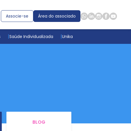
Associe-se
Área do associado
s
Saúde Individualizada
Unika
BLOG