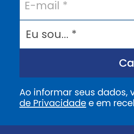
m
a
i
l
E
*
u
s
o
u
.
.
Ca
.
.
*
Ao informar seus dados,
de Privacidade
e em rece