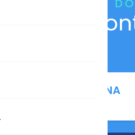
CURADORIA DO
Con
ANFARMAG NA
MÍDIA
L