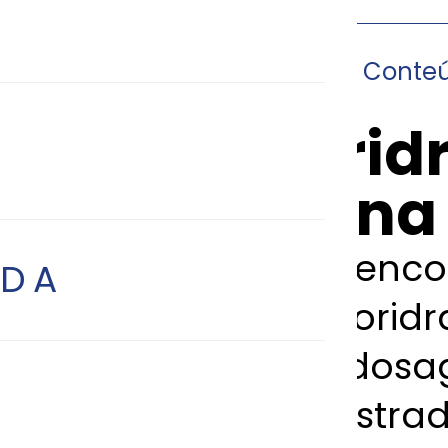
Conte
19/11/2014
•
Informes
FEq 1: Clorid
Imipramina
A Imipramina é enc
ADA
duas formas: Clorid
(Tofranil®), nas dos
para ser administrado