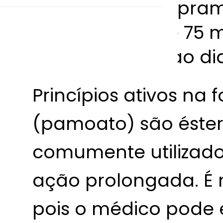
Pamoato de Imiprami
na dosagem de 75 mg
uma única vez ao dia
Princípios ativos n
(pamoato) são éster
comumente utilizad
ação prolongada. É n
pois o médico pode e