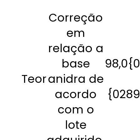
Correção
em
relação a
base
98,0{
Teor
anidra de
acordo
{028
com o
lote