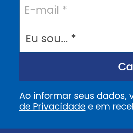
-
m
a
i
l
E
*
u
s
o
u
.
.
Ca
.
.
*
Ao informar seus dados,
de Privacidade
e em rece