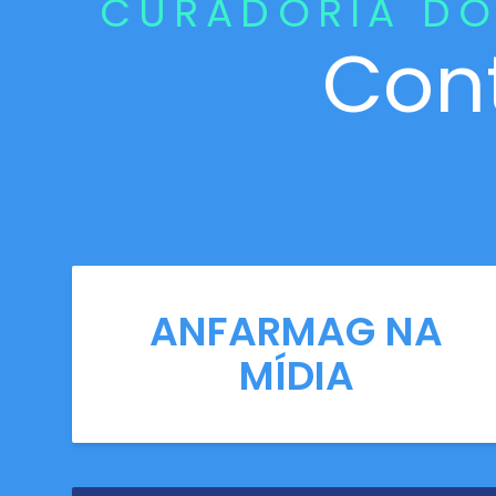
CURADORIA DO
Con
ANFARMAG NA
MÍDIA