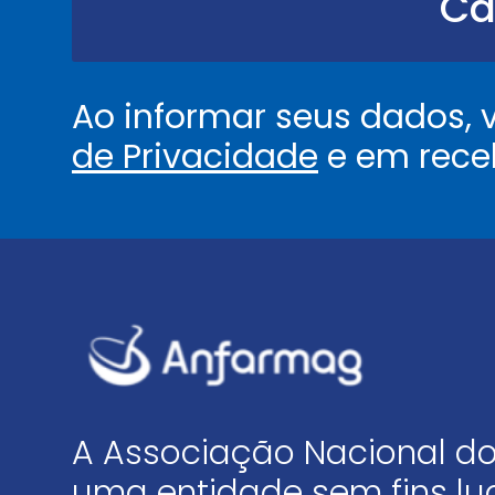
Ca
.
.
*
Ao informar seus dados,
de Privacidade
e em rece
A Associação Nacional do
uma entidade sem fins luc