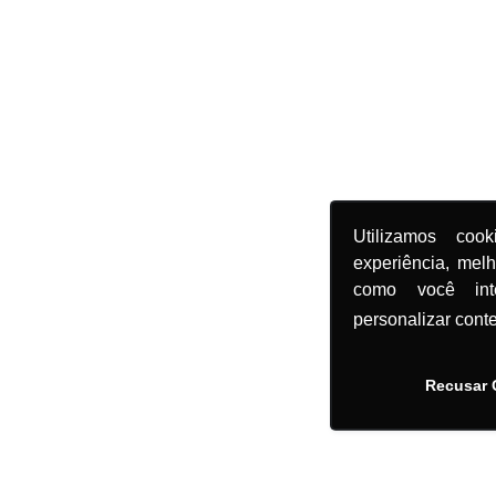
Utilizamos coo
experiência, mel
como você in
personalizar cont
Recusar 