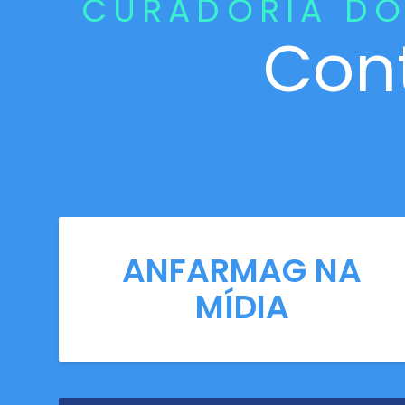
CURADORIA DO
Con
ANFARMAG NA
MÍDIA