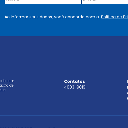
o
-
m
m
e
a
Ao informar seus dados, você concordo com a
Política de P
*
i
l
*
dade sem
Contatos
aração de
4003-9019
que