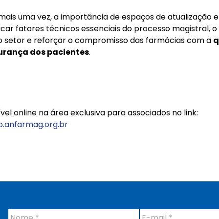
ais uma vez, a importância de espaços de atualização e
ar fatores técnicos essenciais do processo magistral, o
do setor e reforçar o compromisso das farmácias com a
q
urança dos pacientes
.
el online na área exclusiva para associados no link:
o.anfarmag.org.br
N
E