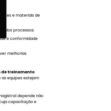
ientes e materiais de
ia dos processos;
dade e conformidade
over melhorias
 de treinamento
 as equipes estejam
 magistral depende não
 cuja capacitação e