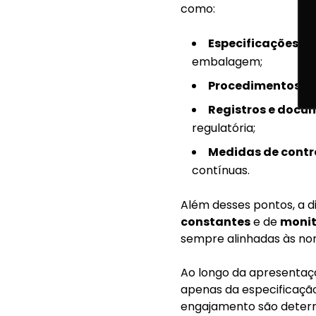
como:
Especificações d
embalagem;
Procedimentos o
Registros e doc
regulatória;
Medidas de contr
contínuas.
Além desses pontos, a 
constantes
e de
monit
sempre alinhadas às nor
Ao longo da apresentaçã
apenas da especificaçã
engajamento são determ