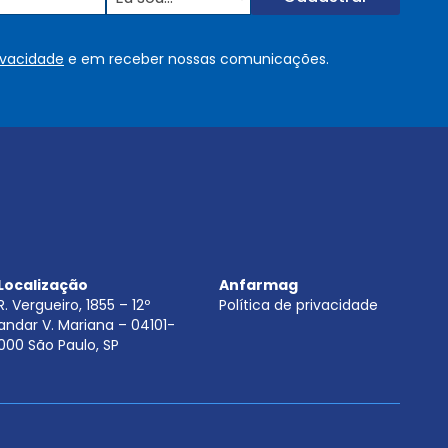
u
s
o
rivacidade
e em receber nossas comunicações.
u
.
.
.
.
*
Localização
Anfarmag
R. Vergueiro, 1855 – 12º
Política de privacidade
andar V. Mariana – 04101-
000 São Paulo, SP