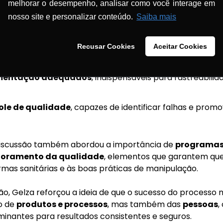
melhorar o desempenho, analisar como você interage em
nosso site e personalizar conteúdo.
Saiba mais
etalhadas
para ingredientes farmacêuticos ativos, excip
Recusar Cookies
Aceitar Cookies
peracionais padronizados
, que asseguram a consistênc
umentação adequados
, indispensáveis para rastreabili
ole de qualidade
, capazes de identificar falhas e prom
discussão também abordou a importância de
programas
oramento da qualidade
, elementos que garantem que
mas sanitárias e às boas práticas de manipulação.
o, Gelza reforçou a ideia de que o sucesso do processo
o de
produtos e processos
, mas também das
pessoas
,
inantes para resultados consistentes e seguros.