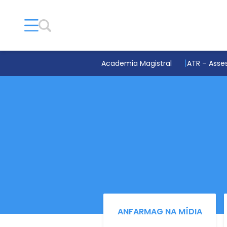
Academia Magistral
ATR – Asses
ANFARMAG NA MÍDIA