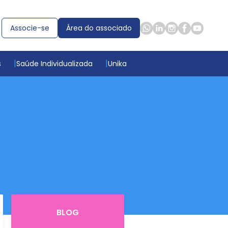
Associe-se
Área do associado
s
Saúde Individualizada
Unika
BLOG