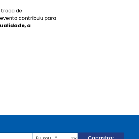
 troca de
 evento contribuiu para
ualidade, a
E
Cadastrar