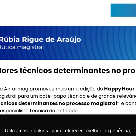
tores técnicos determinantes no pr
, a Anfarmag promoveu mais uma edição do
Happy Hour 
magistral para um bate-papo técnico e de grande relevân
écnicos determinantes no processo magistral”
e con
, especialista técnica da entidade.
za trouxe uma visão ampla e aprofundada sobre os princ
Utilizamos cookies para oferecer melhor experiência,
egurança na produção farmacêutica. Foram destacados