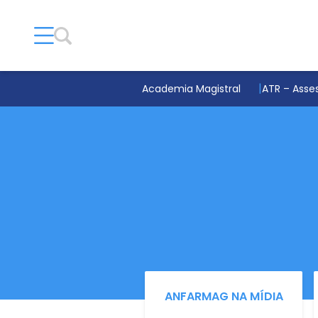
Academia Magistral
ATR – Asses
ANFARMAG NA MÍDIA