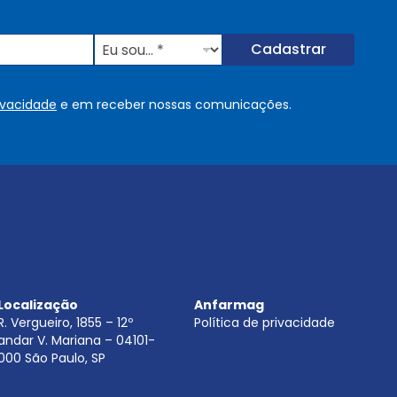
E
Cadastrar
u
s
o
rivacidade
e em receber nossas comunicações.
u
.
.
.
.
*
Localização
Anfarmag
R. Vergueiro, 1855 – 12º
Política de privacidade
andar V. Mariana – 04101-
000 São Paulo, SP