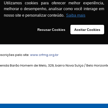
escrição farmacêutica.
Utilizamos cookies para oferecer melhor experiência,
melhorar o desempenho, analisar como você interage em
s pelo site:
www.crfmg.org.br
nosso site e personalizar conteúdo.
Saiba mais
ne: (31) 2555-6875.
Recusar Cookies
Aceitar Cookies
 em Belo Horizonte – Tema: Prescrição Farmacêutica
nscrições pelo site:
www.crfmg.org.br
Avenida Barão Homem de Melo, 329, bairro Nova Suíça / Belo Horizont