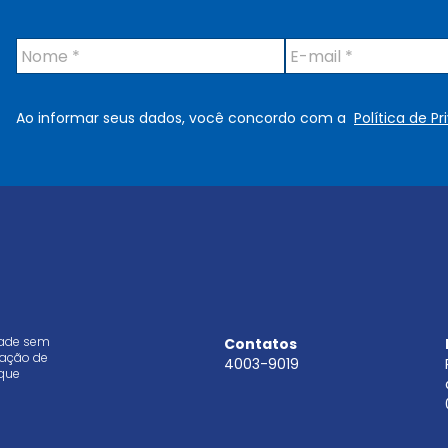
N
E
o
-
m
m
e
a
Ao informar seus dados, você concordo com a
Política de P
*
i
l
*
dade sem
Contatos
aração de
4003-9019
que