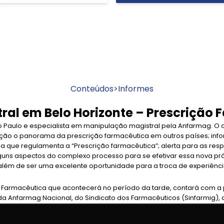
Conteúdos
>
Informes
tral em Belo Horizonte – Prescrição
o Paulo e especialista em manipulação magistral pela Anfarmag. O
ão o panorama da prescrição farmacêutica em outros países; info
a que regulamenta a “Prescrição farmacêutica”; alerta para as resp
guns aspectos do complexo processo para se efetivar essa nova prá
além de ser uma excelente oportunidade para a troca de experiênci
 Farmacêutica que acontecerá no período da tarde, contará com a
da Anfarmag Nacional, do Sindicato dos Farmacêuticos (Sinfarmig),
ssociação Mineira de Farmacêuticos Homeopatas (AMFH). Será uma 
tirem com os órgãos reguladores e associações do setor, as implic