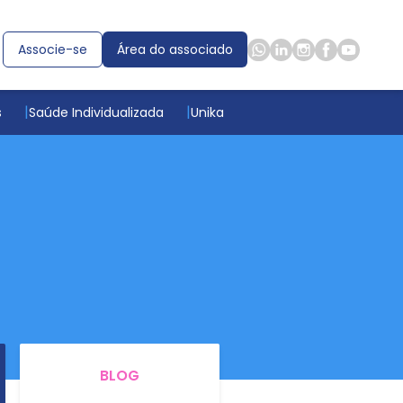
Associe-se
Área do associado
s
Saúde Individualizada
Unika
BLOG