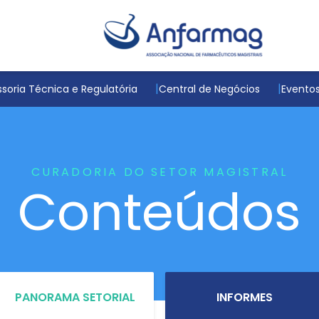
soria Técnica e Regulatória
Central de Negócios
Evento
CURADORIA DO SETOR MAGISTRAL
Conteúdos
PANORAMA SETORIAL
INFORMES