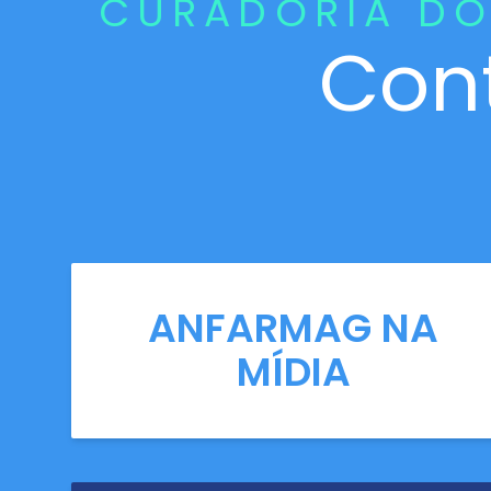
CURADORIA DO
Con
ANFARMAG NA
MÍDIA