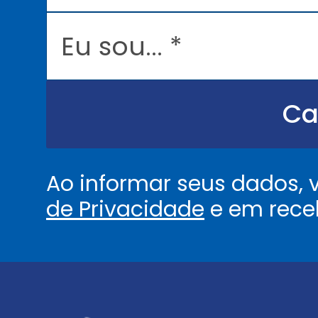
i
l
E
*
u
s
o
u
.
.
Ca
.
.
*
Ao informar seus dados,
de Privacidade
e em rece