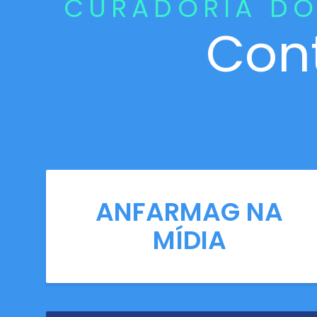
CURADORIA DO
Con
ANFARMAG NA
MÍDIA