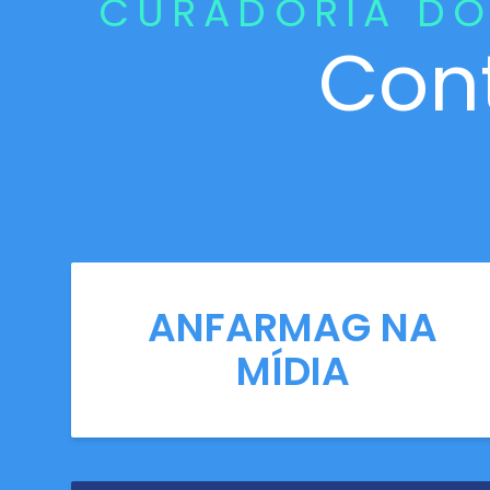
CURADORIA DO
Con
ANFARMAG NA
MÍDIA