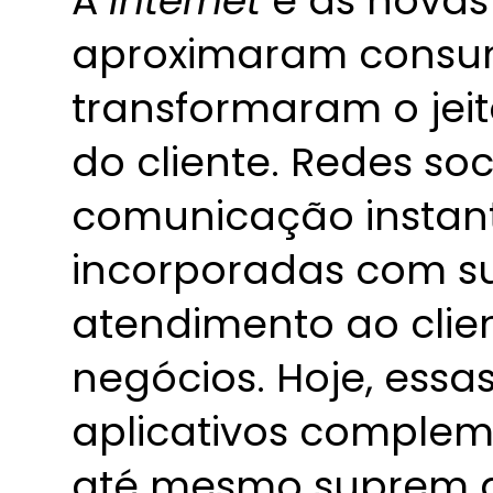
A
internet
e as novas 
aproximaram consum
transformaram o jei
do cliente. Redes so
comunicação instan
incorporadas com s
atendimento ao clien
negócios. Hoje, essa
aplicativos complem
até mesmo suprem a