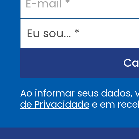
m
a
i
l
E
*
u
s
o
u
.
.
Ca
.
.
*
Ao informar seus dados,
de Privacidade
e em rece