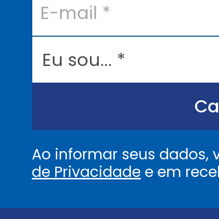
-
m
a
i
l
E
*
u
s
o
u
.
.
Ca
.
.
*
Ao informar seus dados,
de Privacidade
e em rece