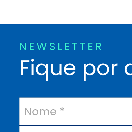
NEWSLETTER
Fique por 
N
o
m
e
*
E