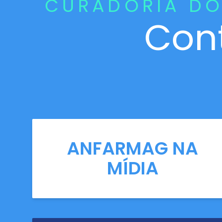
CURADORIA DO
Con
ANFARMAG NA
MÍDIA