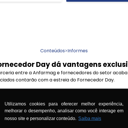
Conteúdos
>
Informes
rnecedor Day dá vantagens exclus
ceria entre a Anfarmag e fornecedores do setor acaba de
ciados contarão com a estreia do Fornecedor Day.
zaremos uma série de eventos promovendo o encontro de
o setor. Elas trarão palestras técnicas e apresentarão 
Utilizamos cookies para oferecer melhor experiência,
çamentos de produtos e serviços.
melhorar o desempenho, analisar como você interage em
nosso site e personalizar conteúdo.
Saiba mais
apresentadas serão válidas exclusivamente para os asso
encontro.