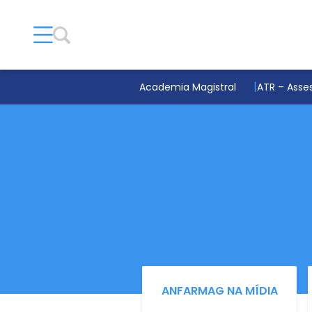
Academia Magistral
ATR – Asses
ANFARMAG NA MÍDIA