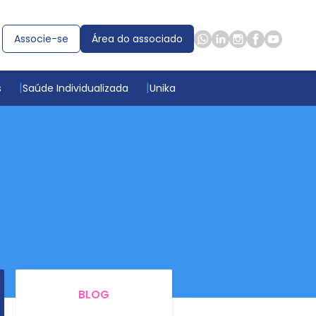
Associe-se
Área do associado
s
Saúde Individualizada
Unika
BLOG