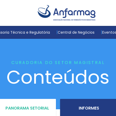
soria Técnica e Regulatória
Central de Negócios
Evento
CURADORIA DO SETOR MAGISTRAL
Conteúdos
PANORAMA SETORIAL
INFORMES