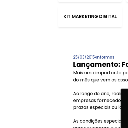
KIT MARKETING DIGITAL
25/03/2015
•
Informes
Lançamento: Fo
Mais uma importante par
do mês que vem os asso
Ao longo do ano, reali
empresas fornecedoras d
prazos especiais ou lan
As condições especiais 
comparecerem a cada 