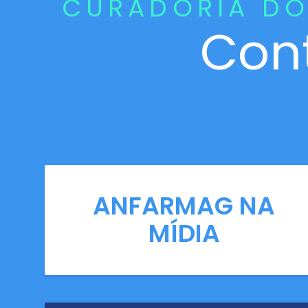
CURADORIA DO
Con
ANFARMAG NA
MÍDIA