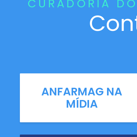
CURADORIA DO
Con
ANFARMAG NA
MÍDIA