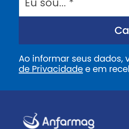
s
o
u
.
.
Ca
.
.
*
Ao informar seus dados,
de Privacidade
e em rece