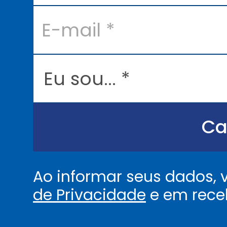
E
-
m
a
i
l
E
*
u
s
o
u
.
.
Ca
.
.
*
Ao informar seus dados,
de Privacidade
e em rece