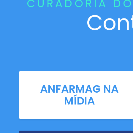
CURADORIA DO
Con
ANFARMAG NA
MÍDIA