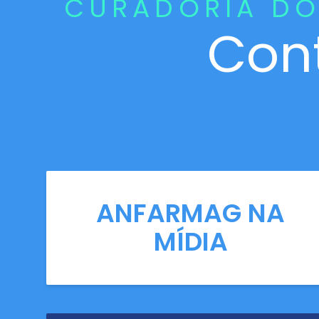
CURADORIA DO
Con
ANFARMAG NA
MÍDIA