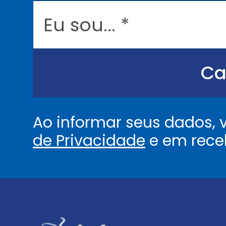
l
E
*
u
s
o
u
.
.
Ca
.
.
*
Ao informar seus dados,
de Privacidade
e em rece