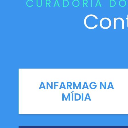
CURADORIA DO
Con
ANFARMAG NA
MÍDIA