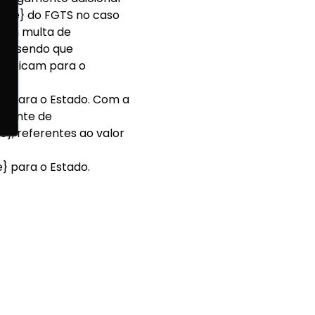
6e} do FGTS no caso
gam multa de
}, sendo que
 ficam para o
para o Estado. Com a
vamente de
 referentes ao valor
para o Estado.