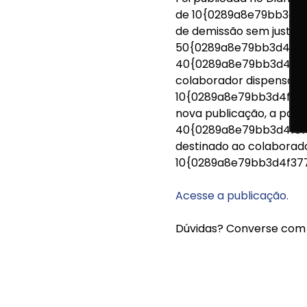
de 10{0289a8e79bb3d4
de demissão sem justa 
50{0289a8e79bb3d4f37
40{0289a8e79bb3d4f37
colaborador dispensado
10{0289a8e79bb3d4f37
nova publicação, a parti
40{0289a8e79bb3d4f37
destinado ao colaborado
10{0289a8e79bb3d4f37
Acesse a publicação.
Dúvidas? Converse com 