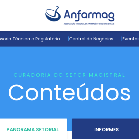
soria Técnica e Regulatória
Central de Negócios
Evento
CURADORIA DO SETOR MAGISTRAL
Conteúdos
PANORAMA SETORIAL
INFORMES