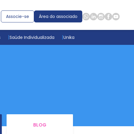
Associe-se
Área do associado
s
Saúde Individualizada
Unika
BLOG