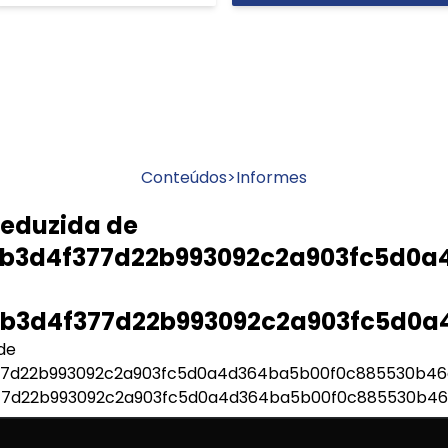
Conteúdos
>
Informes
reduzida de
bb3d4f377d22b993092c2a903fc5d0a
bb3d4f377d22b993092c2a903fc5d0a
de
7d22b993092c2a903fc5d0a4d364ba5b00f0c885530b46
77d22b993092c2a903fc5d0a4d364ba5b00f0c885530b46
ficial da União de 12/12/2019 a Lei nº 13.932, que põe fim