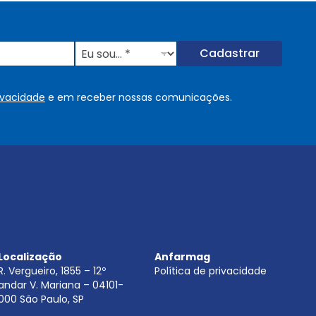
E
Cadastrar
u
s
o
rivacidade
e em receber nossas comunicações.
u
.
.
.
.
*
Localização
Anfarmag
R. Vergueiro, 1855 – 12º
Política de privacidade
andar V. Mariana – 04101-
000 São Paulo, SP