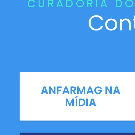
CURADORIA DO
Con
ANFARMAG NA
MÍDIA