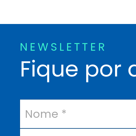
NEWSLETTER
Fique por 
N
o
m
e
*
E