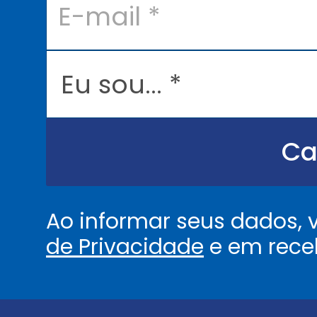
-
m
a
i
l
E
*
u
s
o
u
.
.
Ca
.
.
*
Ao informar seus dados,
de Privacidade
e em rece