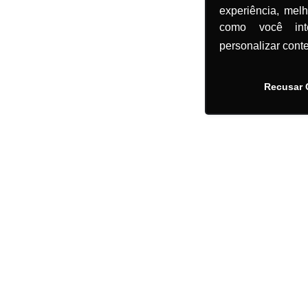
experiência, mel
como você in
personalizar cont
Recusar 