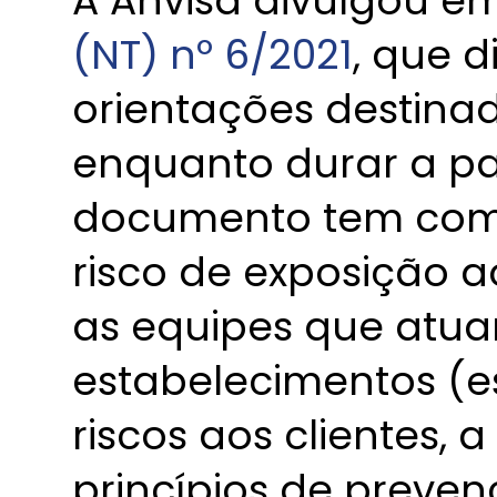
A Anvisa divulgou em
(NT) nº 6/2021
, que d
orientações destina
enquanto durar a pa
documento tem como
risco de exposição 
as equipes que atu
estabelecimentos (es
riscos aos clientes, 
princípios de preven