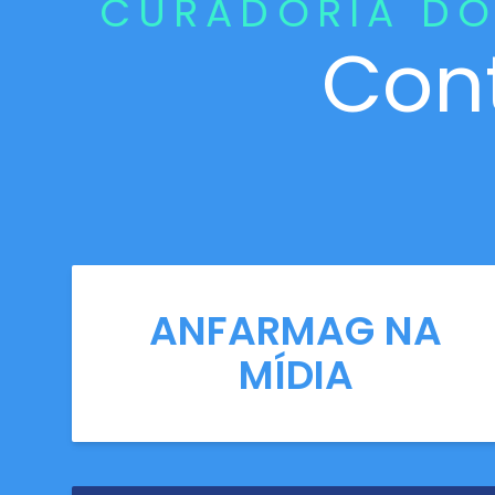
CURADORIA DO
Con
ANFARMAG NA
MÍDIA