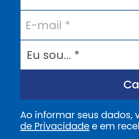
e
*
E
-
m
a
i
l
E
*
u
s
o
u
.
.
Ca
.
.
*
Ao informar seus dados,
de Privacidade
e em rece