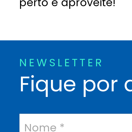
perto e aproveite!
NEWSLETTER
Fique por 
N
o
m