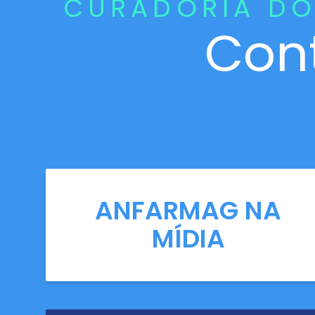
CURADORIA DO
Con
ANFARMAG NA
MÍDIA