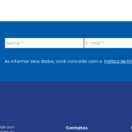
N
E
o
-
m
m
e
a
Ao informar seus dados, você concordo com a
Política de P
*
i
l
*
dade sem
Contatos
aração de