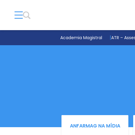
Academia Magistral
ATR – Asses
ANFARMAG NA MÍDIA