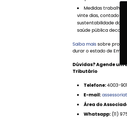
Medidas trabalhist
vinte dias, contado d
sustentabilidade do 
saúde pública decorre
Saiba mais
sobre proced
durar o estado de Emerg
Dúvidas? Agende um a
Tributário
Telefone:
4003-90
E-mail:
assessoria
Área do Associad
Whatsapp:
(11) 9