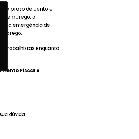
te o prazo de cento e
o do emprego, a
as da emergência de
 emprego.
s trabalhistas enquanto
.
mento Fiscal e
sua dúvida