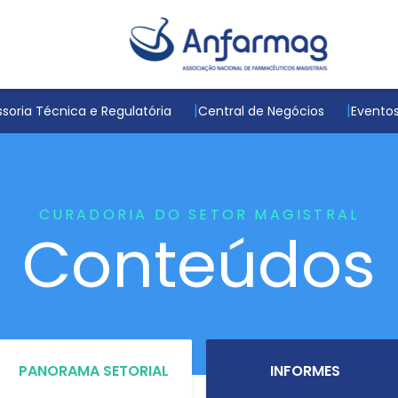
soria Técnica e Regulatória
Central de Negócios
Evento
CURADORIA DO SETOR MAGISTRAL
Conteúdos
PANORAMA SETORIAL
INFORMES