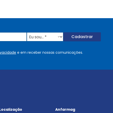
E
Cadastrar
u
s
o
rivacidade
e em receber nossas comunicações.
u
.
.
.
.
*
Localização
Anfarmag