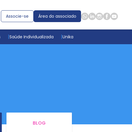
Associe-se
Área do associado
s
Saúde Individualizada
Unika
BLOG