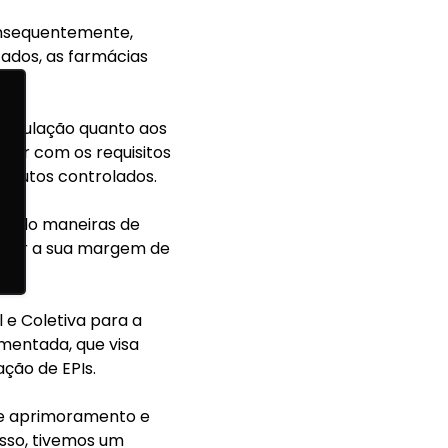
onsequentemente,
ados, as farmácias
nipulação quanto aos
prir
com os requisitos
rodutos controlados.
ciado maneiras de
mentar a sua margem de
 e Coletiva para a
entada, que visa
ação de EPIs.
te aprimoramento e
sso, tivemos um