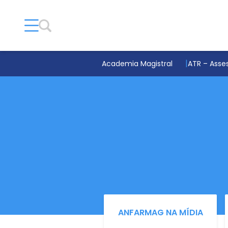
Academia Magistral
ATR – Asses
ANFARMAG NA MÍDIA