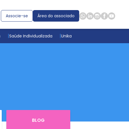
Associe-se
Área do associado
s
Saúde Individualizada
Unika
BLOG