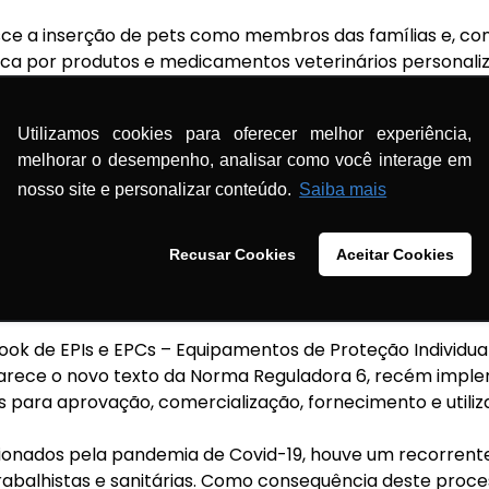
e a inserção de pets como membros das famílias e, c
 por produtos e medicamentos veterinários personaliz
ais práticas magistrais.
Utilizamos cookies para oferecer melhor experiência,
A
orienta os
gestores e responsáveis das farmácias de ma
melhorar o desempenho, analisar como você interage em
s regulatórios junto ao Ministério e, assim,
possam cum
ticas de manipulação e com os prazos dos balanços de p
nosso site e personalizar conteúdo.
Saiba mais
s uma estratégia da Anfarmag para proporcionar ao asso
Recusar Cookies
Aceitar Cookies
 oferta de produtos e serviços aos clientes e, assim, au
ok de EPIs e EPCs – Equipamentos de Proteção Individual
arece o novo texto da Norma Reguladora 6,
recém implem
s para aprovação, comercialização, fornecimento e utiliz
lsionados pela pandemia de Covid-19, houve um recorren
abalhistas e sanitárias. Como consequência deste proce