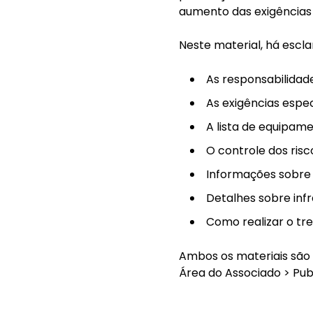
aumento das exigências 
Neste material, há escl
As responsabilida
As exigências espec
A lista de equipame
O controle dos ris
Informações sobre f
Detalhes sobre infr
Como realizar o tr
Ambos os materiais são 
Área do Associado > Pub