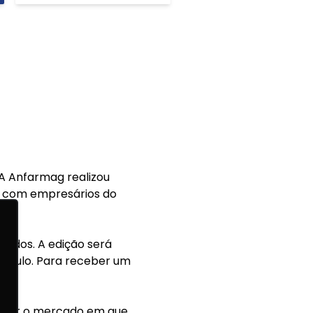
A Anfarmag realizou
as com empresários do
tados. A edição será
o Paulo. Para receber um
elhor o mercado em que