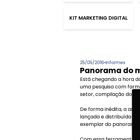
KIT MARKETING DIGITAL
25/05/2016
•
Informes
Panorama do m
Está chegando a hora d
uma pesquisa com farmác
setor, compilação dos re
De forma inédita, a ass
lançada e distribuída d
exemplar do panorama, 
Com essa ferramenta, o