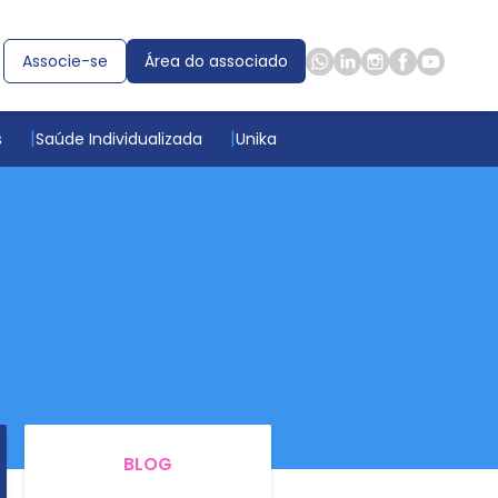
Associe-se
Área do associado
s
Saúde Individualizada
Unika
BLOG