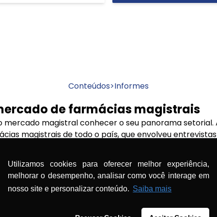
Conteúdos
>
Informes
ercado de farmácias magistrais
o mercado magistral conhecer o seu panorama setorial. 
ias magistrais de todo o país, que envolveu entrevist
sultados, análise e interpretação dos dados.
Utilizamos cookies para oferecer melhor experiência,
ociação lançará uma publicação impressa com esses resul
melhorar o desempenho, analisar como você interage em
urante o Congresso Consulfarma, de 7 a 9 de julho, em Sã
nosso site e personalizar conteúdo.
Saiba mais
basta visitar o estande da Anfarmag no congresso.
s empresários do setor terão condições de entender m