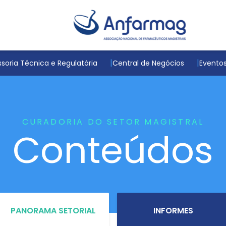
soria Técnica e Regulatória
Central de Negócios
Evento
CURADORIA DO SETOR MAGISTRAL
Conteúdos
PANORAMA SETORIAL
INFORMES