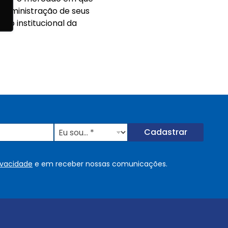
 administração de seus
ho institucional da
E
Cadastrar
u
s
o
rivacidade
e em receber nossas comunicações.
u
.
.
.
.
*