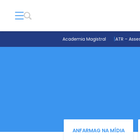
Academia Magistral
ATR – Asses
ANFARMAG NA MÍDIA