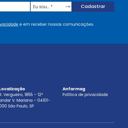
E
Cadastrar
u
s
o
rivacidade
e em receber nossas comunicações.
u
.
.
.
.
*
Localização
Anfarmag
R. Vergueiro, 1855 – 12º
Política de privacidade
andar V. Mariana – 04101-
000 São Paulo, SP