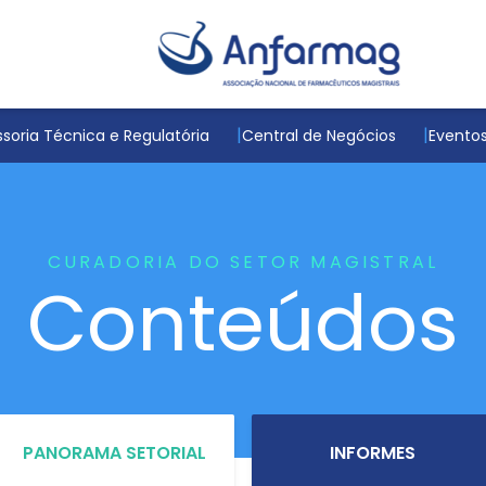
soria Técnica e Regulatória
Central de Negócios
Evento
CURADORIA DO SETOR MAGISTRAL
Conteúdos
PANORAMA SETORIAL
INFORMES