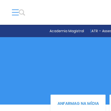
Academia Magistral
ATR – Asses
ANFARMAG NA MÍDIA