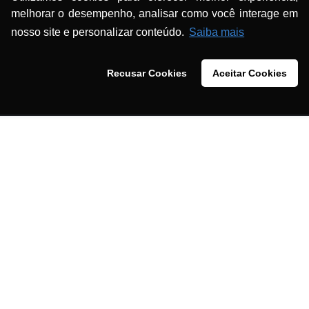
melhorar o desempenho, analisar como você interage em
nosso site e personalizar conteúdo.
Saiba mais
, Deick Quaresma (presidente do Sindicato de Farmacêuti
Recusar Cookies
Aceitar Cookies
ckson (presidente do CRF-PA), Henrique Vogado (consultor