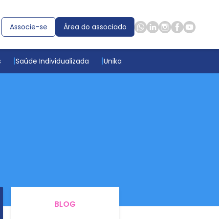
Associe-se
Área do associado
s
Saúde Individualizada
Unika
BLOG