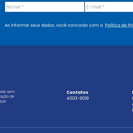
N
E
o
-
m
m
e
a
Ao informar seus dados, você concordo com a
Política de P
*
i
l
*
dade sem
Contatos
aração de
4003-9019
que