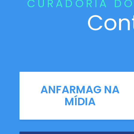
CURADORIA DO
Con
ANFARMAG NA
MÍDIA